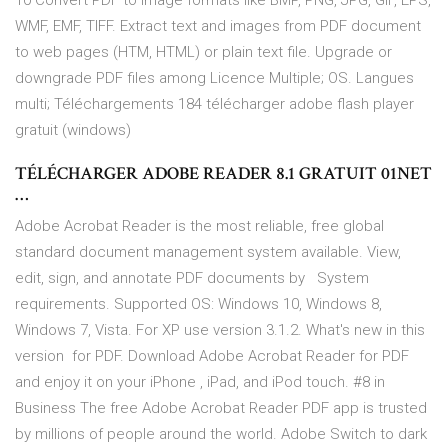
10 Convert PDF to image formats like BMP, PNG, JPG, GIF, EPS,
WMF, EMF, TIFF. Extract text and images from PDF document
to web pages (HTM, HTML) or plain text file. Upgrade or
downgrade PDF files among Licence Multiple; OS. Langues
multi; Téléchargements 184 télécharger adobe flash player
gratuit (windows)
TÉLÉCHARGER ADOBE READER 8.1 GRATUIT 01NET
…
Adobe Acrobat Reader is the most reliable, free global
standard document management system available. View,
edit, sign, and annotate PDF documents by System
requirements. Supported OS: Windows 10, Windows 8,
Windows 7, Vista. For XP use version 3.1.2. What's new in this
version for PDF. Download Adobe Acrobat Reader for PDF
and enjoy it on your iPhone , iPad, and iPod touch. #8 in
Business The free Adobe Acrobat Reader PDF app is trusted
by millions of people around the world. Adobe Switch to dark