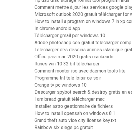
Hp usb disk storage format tool programı indir
Comment mettre à jour les services google pla
Microsoft outlook 2020 gratuit télécharger for
How to install a program on windows 7 in xp co
In chrome android app
Télécharger gmail per windows 10
Adobe photoshop cs6 gratuit télécharger compl
Télécharger des dessins animés islamique grat
Office para mac 2020 gratis crackeado
Itunes win 10 32 bit télécharger
Comment monter iso avec daemon tools lite
Programme tnt tele loisir ce soir
Orange tv pc windows 10
Descargar spybot search & destroy gratis en e
I am bread gratuit télécharger mac
Installer astro gestionnaire de fichiers
How to install openssh on windows 8.1
Grand theft auto vice city license key.txt
Rainbow six siege pc gratuit