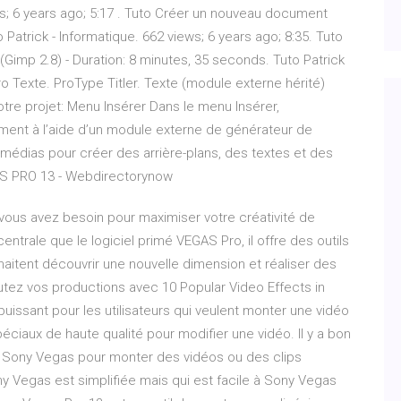
ws; 6 years ago; 5:17 . Tuto Créer un nouveau document
 Patrick - Informatique. 662 views; 6 years ago; 8:35. Tuto
 (Gimp 2.8) - Duration: 8 minutes, 35 seconds. Tuto Patrick
o Texte. ProType Titler. Texte (module externe hérité)
tre projet: Menu Insérer Dans le menu Insérer,
ent à l’aide d’un module externe de générateur de
médias pour créer des arrière-plans, des textes et des
S PRO 13 - Webdirectorynow
 vous avez besoin pour maximiser votre créativité de
trale que le logiciel primé VEGAS Pro, il offre des outils
haitent découvrir une nouvelle dimension et réaliser des
tez vos productions avec 10 Popular Video Effects in
issant pour les utilisateurs qui veulent monter une vidéo
éciaux de haute qualité pour modifier une vidéo. Il y a bon
e Sony Vegas pour monter des vidéos ou des clips
ny Vegas est simplifiée mais qui est facile à Sony Vegas