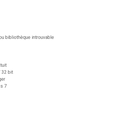
ou bibliothèque introuvable
tuit
 32 bit
ger
s 7