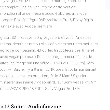
Sony Vegas Pro 13 est un outil de montage non linéaire
tif complet. Les nouveautés de cette version
 fonctionnalité de mesure audio élaborée, ainsi que
. Vegas Pro 13 intègre DVD Architect Pro 6, Dolby Digital
er un texte avec Adobe première
atuit 32 ... Essayer sony vegas pro et vous n'allez pas
e cinéma, dessin animé ou clip vidéo alors pour des meilleurs
pro votre compagnon. -Et oui les traducteurs des films et
le avec vegas pro crack-Pour les programmeurs faites de
uter une image sur une vidéo ... 02/03/2011 · [Tuto] Sony
oh-M. Suivre. il y a 9 ans | 20.1K vues. Et voila maintenant
vidéo ! Les votes prendront fin le 5 Mars ! Signaler.
nt insérer une image / vidéo en 3D sur Sony Vegas Pro 9 ?
sur une VEGAS PRO 13 EDIT - Sony Vegas Pro 13 Edit -
ro 13 Suite - Audiofanzine