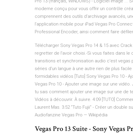
Pro 13 (français, WINDOWS) - Logiciel Image ... 
moderne conçu pour vous offrir un contrôle créa
comprennent des outils d’archivage avancés, une
l’application mobile pour iPad Vegas Pro Connect
Professional Encoder, ainsi comment faire défil
Télécharger Sony Vegas Pro 14 & 15 avec Crack gr
regretter de l'avoir choisi.-Si vous faites dans l
transitions et synchronisation audio c'est vegas 
séries d'un langue à une autre rien de plus faci
formidables vidéos [Tuto] Sony Vegas Pro 10 - Ajo
Vegas Pro 10 - Ajouter une image sur une vidéo. Jo
tu sais comment ajouter une image sur une de tes 
Vidéos à découvrir. À suivre. 4:09 [TUTO] Comme
Laurent Mas. 3:52 "Tuto Fujii" - Créer un double 
Audiofanzine Vegas Pro — Wikipédia
Vegas Pro 13 Suite - Sony Vegas P