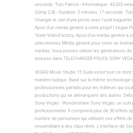
seconds. Tuto Patrick - Informatique. 45,352 vie
(Gimp 2.8) - Duration: 5 minutes, 17 seconds. Tuto
Changer le ciel d'une photo avec l'outil baguette
Ajout d’un média généré à votre projet | Vegas Pr
Texte VideoFactory. Ajout d’un média généré à vo
sélectionnez Média généré pour créer un événem
médias. Vous pouvez utiliser les générateurs de 
textures dans TELECHARGER POLICE SONY VEGA
VEGAS Movie Studio 15 Suite inclut tout ce dont
manière ludique. Basé sur la même technologie cen
professionnels parfaits pour les éditeurs qui sou
productions qui se démarquent des autres. Débu
Sony Vegas - Wondershare Sony Vegas, un outil pu
professionnelle. Il comprend plus de 30 effets sp
nombre de personnes qui utilisent ces effets d
ressemblant à des clips réels. L’interface de So