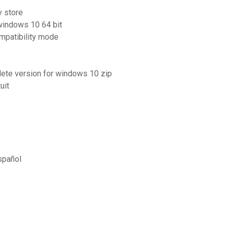
y store
 windows 10 64 bit
mpatibility mode
ete version for windows 10 zip
uit
spañol