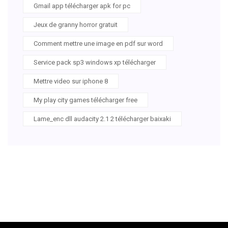
Gmail app télécharger apk for pc
Jeux de granny horror gratuit
Comment mettre une image en pdf sur word
Service pack sp3 windows xp télécharger
Mettre video sur iphone 8
My play city games télécharger free
Lame_enc dll audacity 2.1 2 télécharger baixaki