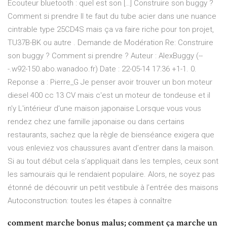
Écouteur bluetooth : quel est son […] Construire son buggy ?
Comment si prendre Il te faut du tube acier dans une nuance
cintrable type 25CD4S mais ça va faire riche pour ton projet,
TU37B-BK ou autre . Demande de Modération Re: Construire
son buggy ? Comment si prendre ? Auteur : AlexBuggy (--
-.w92-150.abo.wanadoo.fr) Date : 22-05-14 17:36 +1-1. 0.
Reponse a : Pierre_G Je penser avoir trouver un bon moteur
diesel 400 cc 13 CV mais c'est un moteur de tondeuse et il
n'y L'intérieur d'une maison japonaise Lorsque vous vous
rendez chez une famille japonaise ou dans certains
restaurants, sachez que la règle de bienséance exigera que
vous enleviez vos chaussures avant d’entrer dans la maison.
Si au tout début cela s’appliquait dans les temples, ceux sont
les samouraïs qui le rendaient populaire. Alors, ne soyez pas
étonné de découvrir un petit vestibule à l’entrée des maisons
Autoconstruction: toutes les étapes à connaître
comment marche bonus malus; comment ça marche un