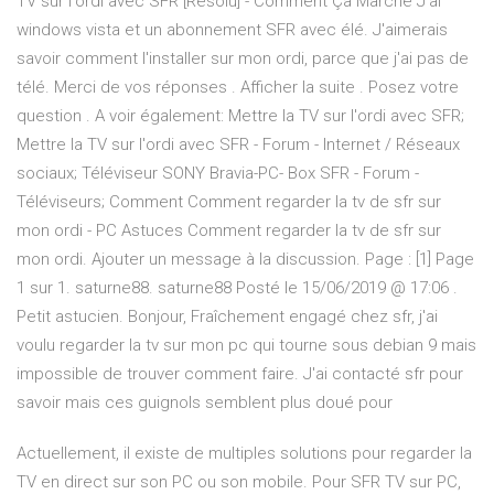
TV sur l'ordi avec SFR [Résolu] - Comment Ça Marche J'ai
windows vista et un abonnement SFR avec élé. J'aimerais
savoir comment l'installer sur mon ordi, parce que j'ai pas de
télé. Merci de vos réponses . Afficher la suite . Posez votre
question . A voir également: Mettre la TV sur l'ordi avec SFR;
Mettre la TV sur l'ordi avec SFR - Forum - Internet / Réseaux
sociaux; Téléviseur SONY Bravia-PC- Box SFR - Forum -
Téléviseurs; Comment Comment regarder la tv de sfr sur
mon ordi - PC Astuces Comment regarder la tv de sfr sur
mon ordi. Ajouter un message à la discussion. Page : [1] Page
1 sur 1. saturne88. saturne88 Posté le 15/06/2019 @ 17:06 .
Petit astucien. Bonjour, Fraîchement engagé chez sfr, j'ai
voulu regarder la tv sur mon pc qui tourne sous debian 9 mais
impossible de trouver comment faire. J'ai contacté sfr pour
savoir mais ces guignols semblent plus doué pour
Actuellement, il existe de multiples solutions pour regarder la
TV en direct sur son PC ou son mobile. Pour SFR TV sur PC,