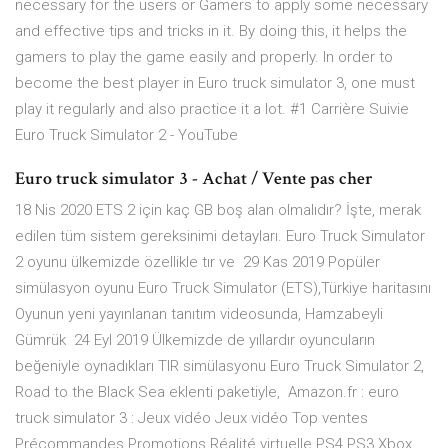
necessary for the users or Gamers to apply some necessary
and effective tips and tricks in it. By doing this, it helps the
gamers to play the game easily and properly. In order to
become the best player in Euro truck simulator 3, one must
play it regularly and also practice it a lot. #1 Carrière Suivie
Euro Truck Simulator 2 - YouTube
Euro truck simulator 3 - Achat / Vente pas cher
18 Nis 2020 ETS 2 için kaç GB boş alan olmalıdır? İşte, merak
edilen tüm sistem gereksinimi detayları. Euro Truck Simulator
2 oyunu ülkemizde özellikle tır ve 29 Kas 2019 Popüler
simülasyon oyunu Euro Truck Simulator (ETS),Türkiye haritasını
Oyunun yeni yayınlanan tanıtım videosunda, Hamzabeyli
Gümrük 24 Eyl 2019 Ülkemizde de yıllardır oyuncuların
beğeniyle oynadıkları TIR simülasyonu Euro Truck Simulator 2,
Road to the Black Sea eklenti paketiyle, Amazon.fr : euro
truck simulator 3 : Jeux vidéo Jeux vidéo Top ventes
Précommandes Promotions Réalité virtuelle PS4 PS3 Xbox