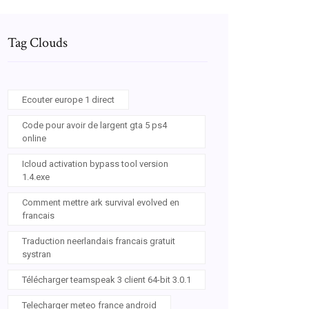
Tag Clouds
Ecouter europe 1 direct
Code pour avoir de largent gta 5 ps4
online
Icloud activation bypass tool version
1.4.exe
Comment mettre ark survival evolved en
francais
Traduction neerlandais francais gratuit
systran
Télécharger teamspeak 3 client 64-bit 3.0.1
Telecharger meteo france android