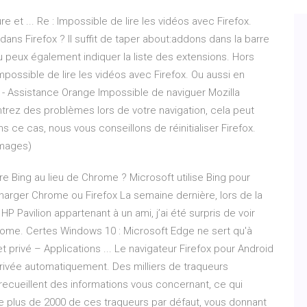
e et ... Re : Impossible de lire les vidéos avec Firefox.
dans Firefox ? Il suffit de taper about:addons dans la barre
u peux également indiquer la liste des extensions. Hors
mpossible de lire les vidéos avec Firefox. Ou aussi en
ser - Assistance Orange Impossible de naviguer Mozilla
ncontrez des problèmes lors de votre navigation, cela peut
 ce cas, nous vous conseillons de réinitialiser Firefox.
images)
re Bing au lieu de Chrome ? Microsoft utilise Bing pour
harger Chrome ou Firefox La semaine dernière, lors de la
HP Pavilion appartenant à un ami, j’ai été surpris de voir
hrome. Certes Windows 10 : Microsoft Edge ne sert qu'à
et privé – Applications ... Le navigateur Firefox pour Android
privée automatiquement. Des milliers de traqueurs
 recueillent des informations vous concernant, ce qui
que plus de 2000 de ces traqueurs par défaut, vous donnant