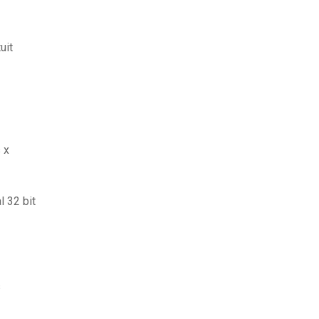
uit
 x
 32 bit
s