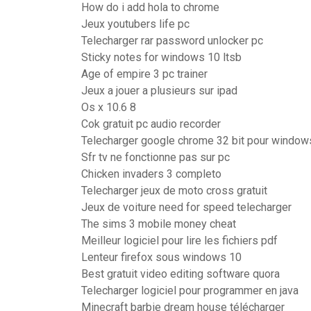
How do i add hola to chrome
Jeux youtubers life pc
Telecharger rar password unlocker pc
Sticky notes for windows 10 ltsb
Age of empire 3 pc trainer
Jeux a jouer a plusieurs sur ipad
Os x 10.6 8
Cok gratuit pc audio recorder
Telecharger google chrome 32 bit pour window
Sfr tv ne fonctionne pas sur pc
Chicken invaders 3 completo
Telecharger jeux de moto cross gratuit
Jeux de voiture need for speed telecharger
The sims 3 mobile money cheat
Meilleur logiciel pour lire les fichiers pdf
Lenteur firefox sous windows 10
Best gratuit video editing software quora
Telecharger logiciel pour programmer en java
Minecraft barbie dream house télécharger