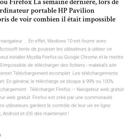
 Firefox La semaine dernière, lors de
ordinateur portable HP Pavilion
pris de voir combien il était impossible
vigateur ... En effet, Windows 10 est fournir avec
crosoft tente de pousser les utilisateurs à utiliser ce
peut installer Mozilla Firefox ou Google Chrome et le mettre
Impossible de télécharger des fichiers - malekal's site
internet Téléchargement incomplet. Les téléchargements
let. En général, le télécharge se bloque à 99% ou 100%.
hargement : Télécharger Firefox — Navigateur web gratuit
teur web gratuit. Firefox est créé par une communauté
s utilisateurs gardent le contrôle de leur vie en ligne.
 Android et iOS dès maintenant !
s