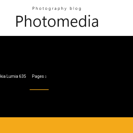
kia Lumia 635
Pages