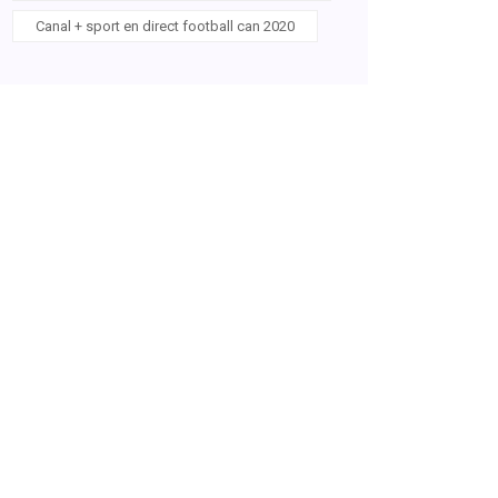
Canal + sport en direct football can 2020