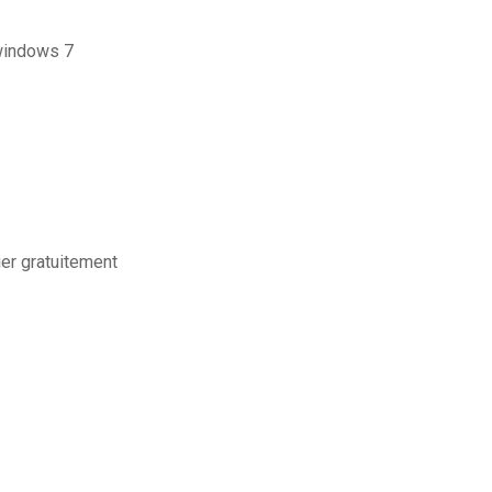
 windows 7
er gratuitement