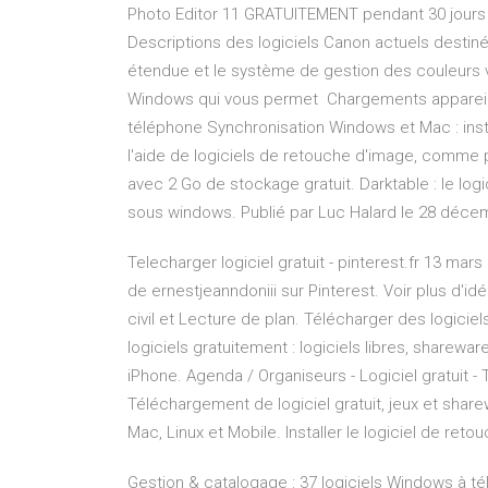
Photo Editor 11 GRATUITEMENT pendant 30 jours !
Descriptions des logiciels Canon actuels desti
étendue et le système de gestion des couleurs v
Windows qui vous permet Chargements appareil ph
téléphone Synchronisation Windows et Mac : insta
l'aide de logiciels de retouche d'image, comme p
avec 2 Go de stockage gratuit. Darktable : le log
sous windows. Publié par Luc Halard le 28 décem
Telecharger logiciel gratuit - pinterest.fr 13 mars
de ernestjeanndoniii sur Pinterest. Voir plus d'id
civil et Lecture de plan. Télécharger des logicie
logiciels gratuitement : logiciels libres, sharewa
iPhone. Agenda / Organiseurs - Logiciel gratuit - 
Téléchargement de logiciel gratuit, jeux et sha
Mac, Linux et Mobile. Installer le logiciel de reto
Gestion & catalogage : 37 logiciels Windows à télé