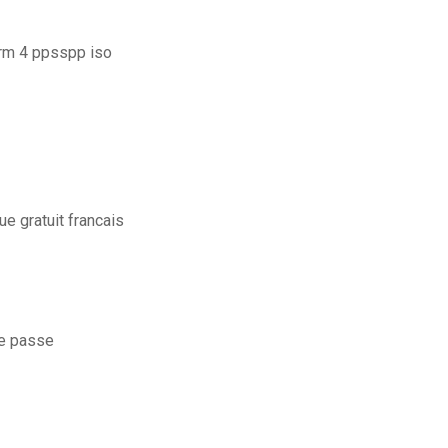
orm 4 ppsspp iso
e gratuit francais
de passe