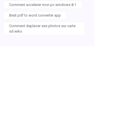
Comment accelerer mon pc windows 8.1
Best pdf to word converter app
Comment deplacer ses photos sur carte
sd wiko