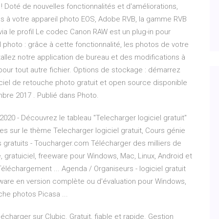
 Doté de nouvelles fonctionnalités et d'améliorations,
nés à votre appareil photo EOS, Adobe RVB, la gamme RVB
ia le profil Le codec Canon RAW est un plug-in pour
oto : grâce à cette fonctionnalité, les photos de votre
llez notre application de bureau et des modifications à
our tout autre fichier. Options de stockage : démarrez
iciel de retouche photo gratuit et open source disponible
bre 2017 . Publié dans Photo.
 2020 - Découvrez le tableau "Telecharger logiciel gratuit"
ées sur le thème Telecharger logiciel gratuit, Cours génie
ls gratuits - Toucharger.com Télécharger des milliers de
re, gratuiciel, freeware pour Windows, Mac, Linux, Android et
Téléchargement ... Agenda / Organiseurs - logiciel gratuit
reware en version complète ou d'évaluation pour Windows,
uche photos Picasa ...
charger sur Clubic. Gratuit, fiable et rapide. Gestion