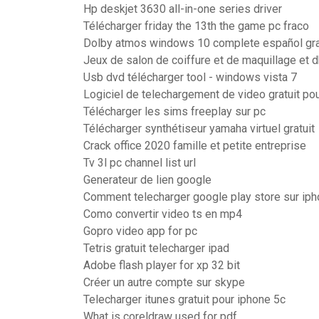
Hp deskjet 3630 all-in-one series driver
Télécharger friday the 13th the game pc fraco
Dolby atmos windows 10 complete español gra
Jeux de salon de coiffure et de maquillage et d
Usb dvd télécharger tool - windows vista 7
Logiciel de telechargement de video gratuit po
Télécharger les sims freeplay sur pc
Télécharger synthétiseur yamaha virtuel gratuit
Crack office 2020 famille et petite entreprise
Tv 3l pc channel list url
Generateur de lien google
Comment telecharger google play store sur ip
Como convertir video ts en mp4
Gopro video app for pc
Tetris gratuit telecharger ipad
Adobe flash player for xp 32 bit
Créer un autre compte sur skype
Telecharger itunes gratuit pour iphone 5c
What is coreldraw used for pdf