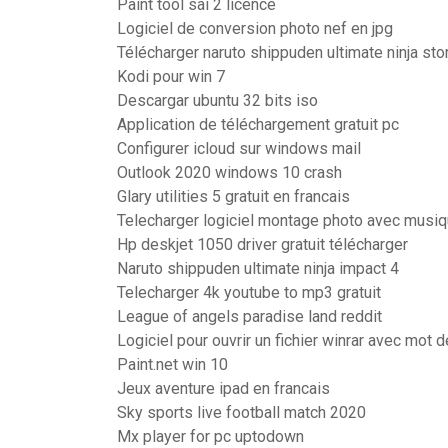
Paint tool sai 2 licence
Logiciel de conversion photo nef en jpg
Télécharger naruto shippuden ultimate ninja st
Kodi pour win 7
Descargar ubuntu 32 bits iso
Application de téléchargement gratuit pc
Configurer icloud sur windows mail
Outlook 2020 windows 10 crash
Glary utilities 5 gratuit en francais
Telecharger logiciel montage photo avec musiqu
Hp deskjet 1050 driver gratuit télécharger
Naruto shippuden ultimate ninja impact 4
Telecharger 4k youtube to mp3 gratuit
League of angels paradise land reddit
Logiciel pour ouvrir un fichier winrar avec mot 
Paint.net win 10
Jeux aventure ipad en francais
Sky sports live football match 2020
Mx player for pc uptodown