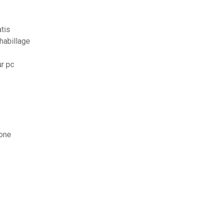
tis
habillage
ur pc
hone