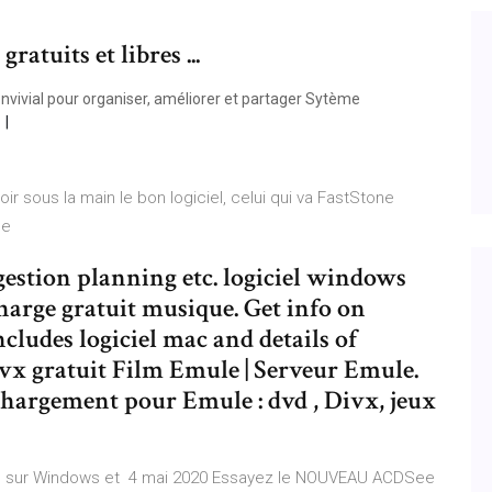
ratuits et libres ...
convivial pour organiser, améliorer et partager Sytème
voir sous la main le bon logiciel, celui qui va FastStone
age
 gestion planning etc. logiciel windows
charge gratuit musique. Get info on
includes logiciel mac and details of
Divx gratuit Film Emule | Serveur Emule.
 l chargement pour Emule : dvd , Divx, jeux
ible sur Windows et 4 mai 2020 Essayez le NOUVEAU ACDSee