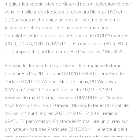
médias, les spécialistes de Materiel.net ont sélectionné pour
vous le meilleur des lecteurs et graveurs Blu-ray / DVD et
CD.Que vous recherchiez un graveur externe ou interne,
faites votre choix parmi les plus grandes marques.
Complétez votre graveur par des packs de CD/DVD vierges
(CD-R, CD-RW, DVD-R+, DVD-R-…), Blu-ray vierges (BD-R, BD-R
DL Comparatif : Quel lecteur de Blu-Ray choisir ? Mai 2020 ...
Amazon.fr : lecteur blu-ray externe : Informatique Externe
Graveur Blu Ray 3D Lecteur CD DVD USB 3.0, Ultra Slim de
Portable DVD CD-RW pour Mac OS, Linux, PC Windows
XP/Vista / 7/8/10. 4,2 sur 5 étoiles 46. 92,99 € 92,99 €
Recevez-le mardi 26 mai. Livraison GRATUITE par Amazon.
Asus BW-16D1H-U PRO - Graveur Blu-Ray Externe Compatible
M-Disc. 4,4 sur 5 étoiles 200. 154,90 € 154,90 € Livraison
GRATUITE par Amazon. En stock le 24 mai Lire un blu-ray sur
ordinateur - Astuces Pratiques 22/10/2014 · Le lecteur peut