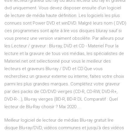
être lecteur/graveur blu ray ou alors lecteur blu ray et graveur
dvd uniquement. Vous devez disposer ensuite d'un logiciel
de lecture de média haute définition. Les logiciels les plus
connues sont Power DVD et winDVD. Malgré leurs nom ( DVD)
ces programmes sont apte à lire vos disques bluray sauf si
vous prenez une version vraiment obsolète. Par ailleurs pour
les Lecteur / graveur : Blu-ray, DVD et CD - Materiel Pour la
lecture et la gravure de tous vos médias, les spécialistes de
Materiel.net ont sélectionné pour vous le meilleur des
lecteurs et graveurs Blu-ray / DVD et CD.Que vous
recherchiez un graveur externe ou interne, faites votre choix
parmi les plus grandes marques. Complétez votre graveur
par des packs de CD/DVD vierges (CD-R, CD-RW, DVD-R+,
DVD-R-…), Blu-ray vierges (BD-R, BD-R DL Comparatif : Quel
lecteur de Blu-Ray choisir ? Mai 2020 ...
Meilleur logiciel de lecteur de médias Blu-ray gratuit lire
disque Blu-ray/DVD, vidéos communes et jusqu'à des vidéos