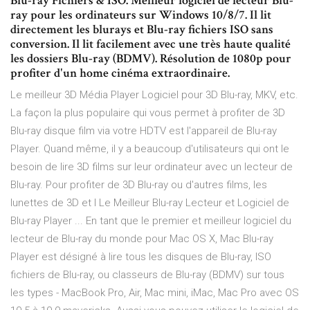
Blu-ray Fichiers & ISO. Meilleur logiciel de lecteur Blu-
ray pour les ordinateurs sur Windows 10/8/7. Il lit
directement les blurays et Blu-ray fichiers ISO sans
conversion. Il lit facilement avec une très haute qualité
les dossiers Blu-ray (BDMV). Résolution de 1080p pour
profiter d'un home cinéma extraordinaire.
Le meilleur 3D Média Player Logiciel pour 3D Blu-ray, MKV, etc.
La façon la plus populaire qui vous permet à profiter de 3D
Blu-ray disque film via votre HDTV est l'appareil de Blu-ray
Player. Quand même, il y a beaucoup d'utilisateurs qui ont le
besoin de lire 3D films sur leur ordinateur avec un lecteur de
Blu-ray. Pour profiter de 3D Blu-ray ou d'autres films, les
lunettes de 3D et l Le Meilleur Blu-ray Lecteur et Logiciel de
Blu-ray Player ... En tant que le premier et meilleur logiciel du
lecteur de Blu-ray du monde pour Mac OS X, Mac Blu-ray
Player est désigné à lire tous les disques de Blu-ray, ISO
fichiers de Blu-ray, ou classeurs de Blu-ray (BDMV) sur tous
les types - MacBook Pro, Air, Mac mini, iMac, Mac Pro avec OS