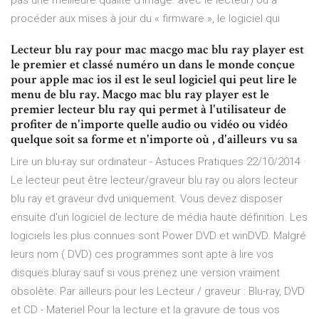
pas une meilleure qualité d'image. avec le lecteur) ou à
procéder aux mises à jour du « firmware », le logiciel qui
Lecteur blu ray pour mac macgo mac blu ray player est
le premier et classé numéro un dans le monde conçue
pour apple mac ios il est le seul logiciel qui peut lire le
menu de blu ray. Macgo mac blu ray player est le
premier lecteur blu ray qui permet à l'utilisateur de
profiter de n'importe quelle audio ou vidéo ou vidéo
quelque soit sa forme et n'importe où , d'ailleurs vu sa
Lire un blu-ray sur ordinateur - Astuces Pratiques 22/10/2014 ·
Le lecteur peut être lecteur/graveur blu ray ou alors lecteur
blu ray et graveur dvd uniquement. Vous devez disposer
ensuite d'un logiciel de lecture de média haute définition. Les
logiciels les plus connues sont Power DVD et winDVD. Malgré
leurs nom ( DVD) ces programmes sont apte à lire vos
disques bluray sauf si vous prenez une version vraiment
obsolète. Par ailleurs pour les Lecteur / graveur : Blu-ray, DVD
et CD - Materiel Pour la lecture et la gravure de tous vos