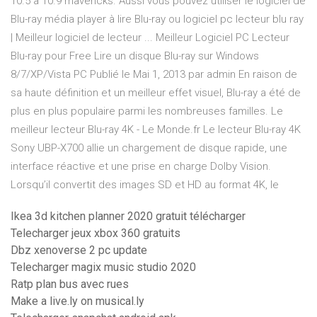
10.5 à 10.9 mavericks. Aussi vous pouvez utiliser le logiciel de
Blu-ray média player à lire Blu-ray ou logiciel pc lecteur blu ray
| Meilleur logiciel de lecteur ... Meilleur Logiciel PC Lecteur
Blu-ray pour Free Lire un disque Blu-ray sur Windows
8/7/XP/Vista PC Publié le Mai 1, 2013 par admin En raison de
sa haute définition et un meilleur effet visuel, Blu-ray a été de
plus en plus populaire parmi les nombreuses familles. Le
meilleur lecteur Blu-ray 4K - Le Monde.fr Le lecteur Blu-ray 4K
Sony UBP-X700 allie un chargement de disque rapide, une
interface réactive et une prise en charge Dolby Vision.
Lorsqu’il convertit des images SD et HD au format 4K, le
Ikea 3d kitchen planner 2020 gratuit télécharger
Telecharger jeux xbox 360 gratuits
Dbz xenoverse 2 pc update
Telecharger magix music studio 2020
Ratp plan bus avec rues
Make a live.ly on musical.ly