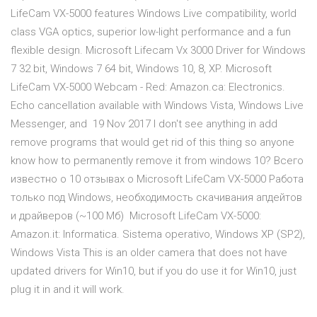
LifeCam VX-5000 features Windows Live compatibility, world
class VGA optics, superior low-light performance and a fun
flexible design. Microsoft Lifecam Vx 3000 Driver for Windows
7 32 bit, Windows 7 64 bit, Windows 10, 8, XP. Microsoft
LifeCam VX-5000 Webcam - Red: Amazon.ca: Electronics.
Echo cancellation available with Windows Vista, Windows Live
Messenger, and 19 Nov 2017 I don't see anything in add
remove programs that would get rid of this thing so anyone
know how to permanently remove it from windows 10? Всего
известно о 10 отзывах о Microsoft LifeCam VX-5000 Работа
только под Windows, необходимость скачивания апдейтов
и драйверов (~100 Мб) Microsoft LifeCam VX-5000:
Amazon.it: Informatica. Sistema operativo, Windows XP (SP2),
Windows Vista This is an older camera that does not have
updated drivers for Win10, but if you do use it for Win10, just
plug it in and it will work.