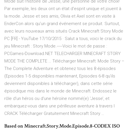
Mode suit l’histoire de Jesse, une personne de votre choix!
Par exemple, les deux ont un état d’esprit unique et jouent à
la mode. Jesse et ses amis, Olivia et Axel sont en visite à
EnderCon alors qu’un grand événement se produit. Surtout,
avec leurs nouveaux amis situés Crack Minecraft Story Mode
PC [FR] - YouTube 17/10/2015 · Salut a tous, voici le crack du
jeu Minecraft : Story Mode.-----Voici le mot de passe :
PCGames-Download.NET TELECHARGER MINECRAFT STORY
MODE THE COMPLETE … Télécharger Minecraft: Mode Story –
The Complete Adventure et obtenez tous les 8 épisodes
(Episodes 1-5 disponibles maintenant, Episodes 6-8 qu’ils
deviennent disponibles à télécharger), dans cette série
épisodique mis dans le monde de Minecraft. Endossez le
rôle d’un héros ou d’une héroïne nommé(e) ‘Jesse’, et
embarquez-vous dans une périlleuse aventure à travers l
CRACK Télécharger Gratuitement Minecraft Story …
Based on Minecraft.Story.Mode.Episode.8-CODEX ISO