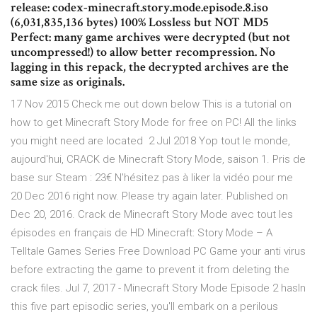
release: codex-minecraft.story.mode.episode.8.iso
(6,031,835,136 bytes) 100% Lossless but NOT MD5
Perfect: many game archives were decrypted (but not
uncompressed!) to allow better recompression. No
lagging in this repack, the decrypted archives are the
same size as originals.
17 Nov 2015 Check me out down below This is a tutorial on
how to get Minecraft Story Mode for free on PC! All the links
you might need are located 2 Jul 2018 Yop tout le monde,
aujourd'hui, CRACK de Minecraft Story Mode, saison 1. Pris de
base sur Steam : 23€ N'hésitez pas à liker la vidéo pour me
20 Dec 2016 right now. Please try again later. Published on
Dec 20, 2016. Crack de Minecraft Story Mode avec tout les
épisodes en français de HD Minecraft: Story Mode – A
Telltale Games Series Free Download PC Game your anti virus
before extracting the game to prevent it from deleting the
crack files. Jul 7, 2017 - Minecraft Story Mode Episode 2 hasIn
this five part episodic series, you'll embark on a perilous