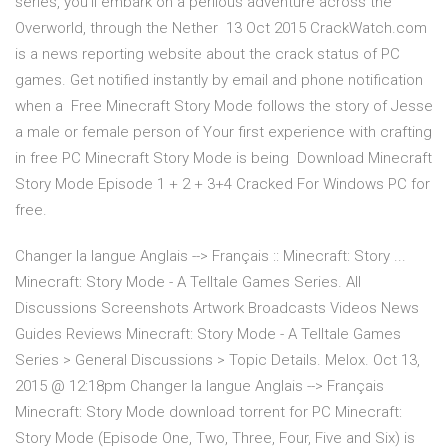
series, you'll embark on a perilous adventure across the
Overworld, through the Nether 13 Oct 2015 CrackWatch.com
is a news reporting website about the crack status of PC
games. Get notified instantly by email and phone notification
when a Free Minecraft Story Mode follows the story of Jesse
a male or female person of Your first experience with crafting
in free PC Minecraft Story Mode is being Download Minecraft
Story Mode Episode 1 + 2 + 3+4 Cracked For Windows PC for
free.
Changer la langue Anglais --> Français :: Minecraft: Story ...
Minecraft: Story Mode - A Telltale Games Series. All
Discussions Screenshots Artwork Broadcasts Videos News
Guides Reviews Minecraft: Story Mode - A Telltale Games
Series > General Discussions > Topic Details. Melox. Oct 13,
2015 @ 12:18pm Changer la langue Anglais --> Français
Minecraft: Story Mode download torrent for PC Minecraft:
Story Mode (Episode One, Two, Three, Four, Five and Six) is