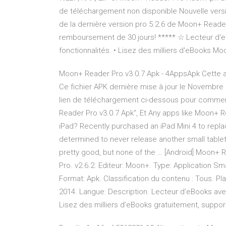
de téléchargement non disponible Nouvelle versi
de la dernière version pro 5.2.6 de Moon+ Reade
remboursement de 30 jours! ***** ☆ Lecteur d'e
fonctionnalités. • Lisez des milliers d'eBooks M
Moon+ Reader Pro v3.0.7 Apk - 4AppsApk Cette app
Ce fichier APK dernière mise à jour le Novembre 1
lien de téléchargement ci-dessous pour commenc
Reader Pro v3.0.7 Apk", Et Any apps like Moon+ R
iPad? Recently purchased an iPad Mini 4 to rep
determined to never release another small tablet
pretty good, but none of the … [Android] Moon+ 
Pro. v2.6.2. Editeur: Moon+. Type: Application Sm
Format: Apk. Classification du contenu : Tous. Pl
2014. Langue: Description. Lecteur d’eBooks ave
Lisez des milliers d’eBooks gratuitement, suppo