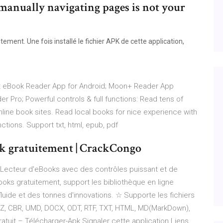
f manually navigating pages is not your
ent. Une fois installé le fichier APK de cette application,
st eBook Reader App for Android; Moon+ Reader App
r Pro; Powerful controls & full functions: Read tens of
nline book sites. Read local books for nice experience with
ctions. Support txt, html, epub, pdf
k gratuitement | CrackCongo
Lecteur d'eBooks avec des contrôles puissant et de
Books gratuitement, support les bibliothèque en ligne
luide et des tonnes d'innovations. ☆ Supporte les fichiers
BZ, CBR, UMD, DOCX, ODT, RTF, TXT, HTML, MD(MarkDown),
tuit – Télécharger-Apk Signaler cette application Liens