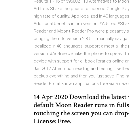
Results 1 - 16 of 5968821 10 Alternatives to Moon
Ad-free; Shake the phone to Licence Google Play B
high rate of quality. App localized in 40 language
Additional benefits in pro version: #Ad-free #S
Reader and Moon+ Reader Pro were pleasantly sur
bringing them to version 2.3.5. If manually navigat
localized in 40 languages, support almost all the 
version: #Ad-free #Shake the phone to speak Thi
device with support for e- book libraries online and
Jan 2017 After much reading and testing, I settl
backup everything and then you just save Find h
Reader Pro at known applications free via amazon 
14 Apr 2020 Download the latest 
default Moon Reader runs in full
touching the screen you can drop
License: Free.