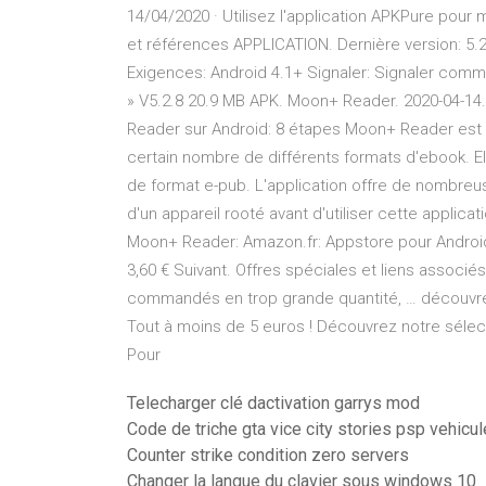
14/04/2020 · Utilisez l'application APKPure pour 
et références APPLICATION. Dernière version: 5.2.
Exigences: Android 4.1+ Signaler: Signaler comm
» V5.2.8 20.9 MB APK. Moon+ Reader. 2020-04-14
Reader sur Android: 8 étapes Moon+ Reader est u
certain nombre de différents formats d'ebook. E
de format e-pub. L'application offre de nombreu
d'un appareil rooté avant d'utiliser cette applicat
Moon+ Reader: Amazon.fr: Appstore pour Android
3,60 € Suivant. Offres spéciales et liens associés.
commandés en trop grande quantité, … découvrez n
Tout à moins de 5 euros ! Découvrez notre sélect
Pour
Telecharger clé dactivation garrys mod
Code de triche gta vice city stories psp vehicul
Counter strike condition zero servers
Changer la langue du clavier sous windows 10