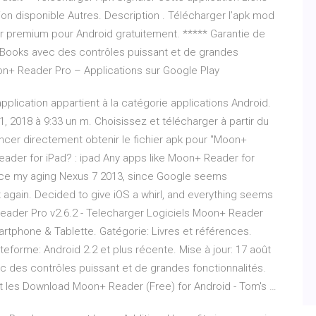
on disponible Autres. Description . Télécharger l’apk mod
r premium pour Android gratuitement. ***** Garantie de
Books avec des contrôles puissant et de grandes
oon+ Reader Pro – Applications sur Google Play
lication appartient à la catégorie applications Android.
, 2018 à 9:33 un m. Choisissez et télécharger à partir du
er directement obtenir le fichier apk pour "Moon+
eader for iPad? : ipad Any apps like Moon+ Reader for
lace my aging Nexus 7 2013, since Google seems
 again. Decided to give iOS a whirl, and everything seems
Reader Pro v2.6.2 - Telecharger Logiciels Moon+ Reader
artphone & Tablette. Gatégorie: Livres et références.
ateforme: Android 2.2 et plus récente. Mise à jour: 17 août
c des contrôles puissant et de grandes fonctionnalités.
rt les Download Moon+ Reader (Free) for Android - Tom's …