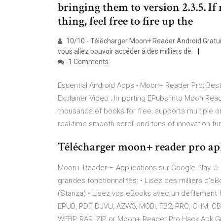
bringing them to version 2.3.5. I
thing, feel free to fire up the
10/10 - Télécharger Moon+ Reader Android Gratuitem
vous allez pouvoir accéder à des milliers de
1 Comments
Essential Android Apps - Moon+ Reader Pro; Be
Explainer Video ; Importing EPubs into Moon Reade
thousands of books for free, supports multiple o
real-time smooth scroll and tons of innovation fun
Télécharger moon+ reader pro ap
Moon+ Reader – Applications sur Google Play ☆ 
grandes fonctionnalités: • Lisez des milliers d'e
(Stanza) • Lisez vos eBooks avec un défilement f
EPUB, PDF, DJVU, AZW3, MOBI, FB2, PRC, CHM, C
WEBP, RAR, ZIP or Moon+ Reader Pro Hack Apk Gra