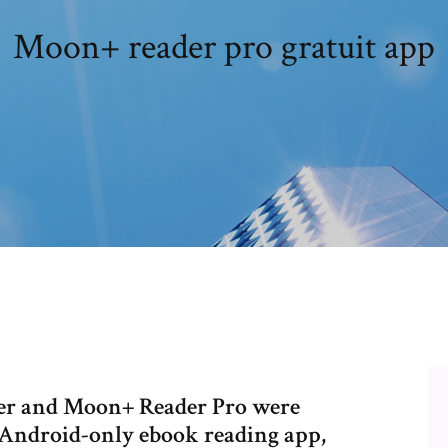
Moon+ reader pro gratuit app
der and Moon+ Reader Pro were
t Android-only ebook reading app,