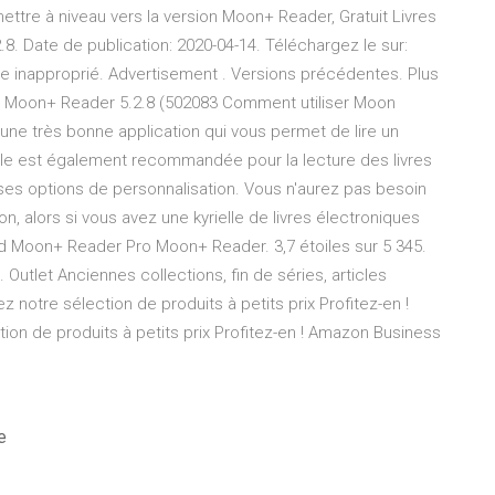
mettre à niveau vers la version Moon+ Reader, Gratuit Livres
8. Date de publication: 2020-04-14. Téléchargez le sur:
e inapproprié. Advertisement . Versions précédentes. Plus
. Moon+ Reader 5.2.8 (502083 Comment utiliser Moon
ne très bonne application qui vous permet de lire un
lle est également recommandée pour la lecture des livres
ses options de personnalisation. Vous n'aurez pas besoin
ion, alors si vous avez une kyrielle de livres électroniques
 Moon+ Reader Pro Moon+ Reader. 3,7 étoiles sur 5 345.
 Outlet Anciennes collections, fin de séries, articles
otre sélection de produits à petits prix Profitez-en !
ion de produits à petits prix Profitez-en ! Amazon Business
e