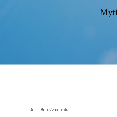
Mytf
9 Comments