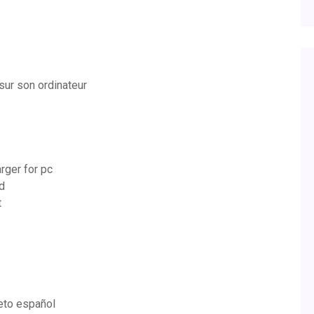
ur son ordinateur
rger for pc
id
t
eto español