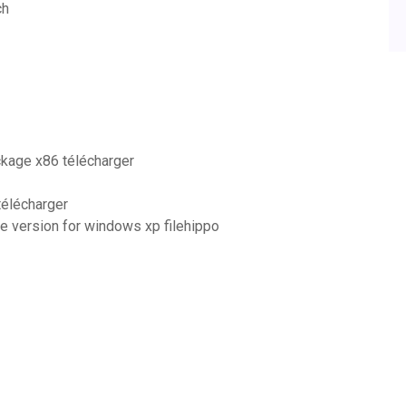
ch
ckage x86 télécharger
télécharger
te version for windows xp filehippo