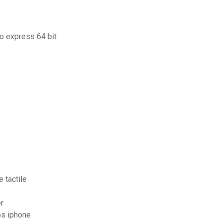
o express 64 bit
 tactile
r
os iphone