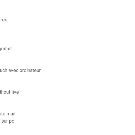
free
ratuit
uch avec ordinateur
hout live
ite mail
 sur pc