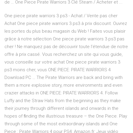
de … One Piece Pirate Warriors 3 Clé Steam / Acheter et ...
One piece pirate warriors 3 ps3 - Achat / Vente pas cher
Achat One piece pirate warriors 3 ps3 à prix discount. Ouvrez
les portes du plus beau magasin du Web ! Faites vous plaisir
grâce à notre sélection One piece pirate warriors 3 ps3 pas
cher ! Ne manquez pas de découvrir toute l’étendue de notre
offre à prix cassé. Vous recherchez un site qui vous guide,
vous conseille sur votre achat One piece pirate warriors 3
ps3 moins cher, vous ONE PIECE: PIRATE WARRIORS 4
Download PC … The Pirate Warriors are back and bring with
them a more explosive story, more environments and even
crazier attacks in ONE PIECE: PIRATE WARRIORS 4. Follow
Luffy and the Straw Hats from the beginning as they make
their journey through different islands and onwards in the
hopes of ﬁnding the illustrious treasure – the One Piece. Play
through some of the most extraordinary islands and One
Piece : Pirate Warriors 4 pour PS4: Amazon.fr: Jeux vidéo