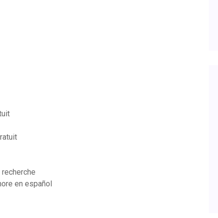
uit
atuit
e recherche
more en español