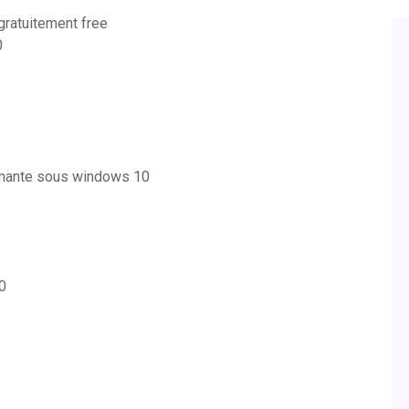
gratuitement free
0
mante sous windows 10
0