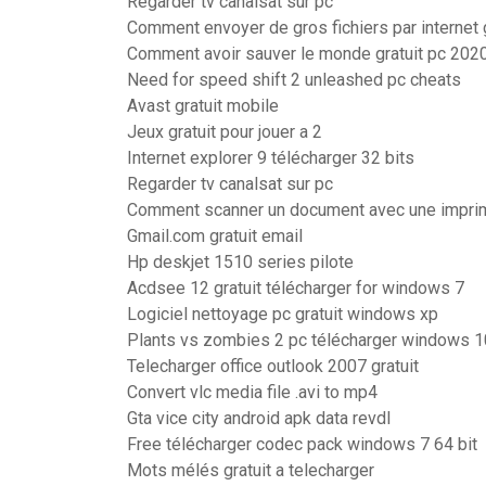
Regarder tv canalsat sur pc
Comment envoyer de gros fichiers par internet 
Comment avoir sauver le monde gratuit pc 202
Need for speed shift 2 unleashed pc cheats
Avast gratuit mobile
Jeux gratuit pour jouer a 2
Internet explorer 9 télécharger 32 bits
Regarder tv canalsat sur pc
Comment scanner un document avec une impri
Gmail.com gratuit email
Hp deskjet 1510 series pilote
Acdsee 12 gratuit télécharger for windows 7
Logiciel nettoyage pc gratuit windows xp
Plants vs zombies 2 pc télécharger windows 1
Telecharger office outlook 2007 gratuit
Convert vlc media file .avi to mp4
Gta vice city android apk data revdl
Free télécharger codec pack windows 7 64 bit
Mots mélés gratuit a telecharger