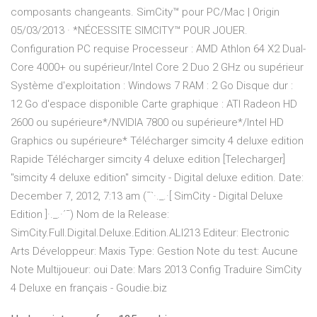
composants changeants. SimCity™ pour PC/Mac | Origin
05/03/2013 · *NÉCESSITE SIMCITY™ POUR JOUER.
Configuration PC requise Processeur : AMD Athlon 64 X2 Dual-
Core 4000+ ou supérieur/Intel Core 2 Duo 2 GHz ou supérieur
Système d'exploitation : Windows 7 RAM : 2 Go Disque dur :
12 Go d'espace disponible Carte graphique : ATI Radeon HD
2600 ou supérieure*/NVIDIA 7800 ou supérieure*/Intel HD
Graphics ou supérieure* Télécharger simcity 4 deluxe edition
Rapide Télécharger simcity 4 deluxe edition [Telecharger]
"simcity 4 deluxe edition" simcity - Digital deluxe edition. Date:
December 7, 2012, 7:13 am (¯`·._.·[ SimCity - Digital Deluxe
Edition ]·._.·´¯) Nom de la Release:
SimCity.Full.Digital.Deluxe.Edition.ALI213 Editeur: Electronic
Arts Développeur: Maxis Type: Gestion Note du test: Aucune
Note Multijoueur: oui Date: Mars 2013 Config Traduire SimCity
4 Deluxe en français - Goudie.biz