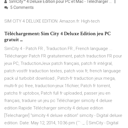
SimCity™ 4 Deluxe Edition pour PC et Mac - Télécharger ...
5 Comments
SIM CITY 4 DELUXE EDITION: Amazon.fr: High-tech
Téléchargement: Sim City 4 Deluxe Edition jeu PC
gratuit ...
SimCity 4 - Patch FR , Traduction FR , French language ...
Télécharger Patch FR gratuitement, patch traduction FR pour
jeux PC, TraductionJeux patch français, patch fr intégral,
patch vostfr traduction textes, patch voix fr, french language
pack ul turbobit download , Patch-fr traduction jeux mega,
multi-fr pc free, traduction-jeux 1fichier, Patch fr torrent,
patchs fr uptobox, Patch full fr uploaded, passer jeu en
français, traduire un jeu pc Télécharger simcity 4 deluxe
edition Rapide Télécharger simcity 4 deluxe edition
[Telecharger] "simcity 4 deluxe edition" simcity - Digital deluxe
edition. Date: May 12, 2014, 10:36 pm (¯`·._.·[ SimCity - Digital