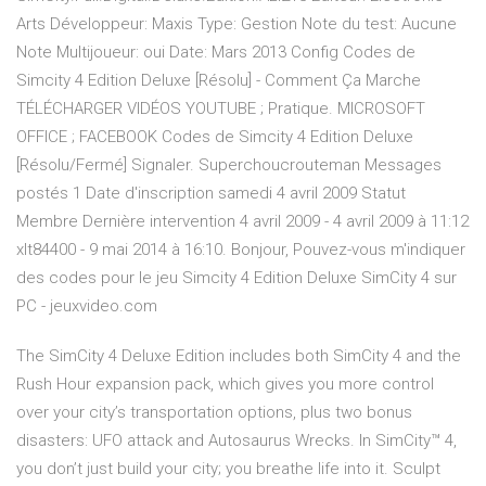
Arts Développeur: Maxis Type: Gestion Note du test: Aucune
Note Multijoueur: oui Date: Mars 2013 Config Codes de
Simcity 4 Edition Deluxe [Résolu] - Comment Ça Marche
TÉLÉCHARGER VIDÉOS YOUTUBE ; Pratique. MICROSOFT
OFFICE ; FACEBOOK Codes de Simcity 4 Edition Deluxe
[Résolu/Fermé] Signaler. Superchoucrouteman Messages
postés 1 Date d'inscription samedi 4 avril 2009 Statut
Membre Dernière intervention 4 avril 2009 - 4 avril 2009 à 11:12
xlt84400 - 9 mai 2014 à 16:10. Bonjour, Pouvez-vous m'indiquer
des codes pour le jeu Simcity 4 Edition Deluxe SimCity 4 sur
PC - jeuxvideo.com
The SimCity 4 Deluxe Edition includes both SimCity 4 and the
Rush Hour expansion pack, which gives you more control
over your city’s transportation options, plus two bonus
disasters: UFO attack and Autosaurus Wrecks. In SimCity™ 4,
you don’t just build your city; you breathe life into it. Sculpt