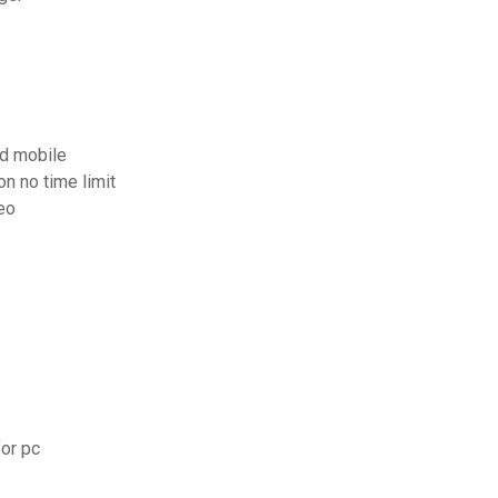
id mobile
on no time limit
eo
for pc