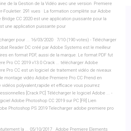
aine de la Gestion de la Vidéo avec une version Premiere
ier-Fouletier. 291 vues · La formation complète sur Adobe
Bridge CC 2020 est une application puissante pour la
l est une application puissante pour
arger pour ... 16/03/2020 · 7/10 (190 votes) - Télécharger
bat Reader DC créé par Adobe Systems est le meilleur
laires en format PDF, aussi de la marque. Le format PDF fut
e Pro CC 2019 v13.0 Crack ... télécharger Adobe
e Pro CC est un logiciel de traitement vidéo de niveaux
és de montage vidéo Adobe Premiere Pro CC Prend en
de vidéos polyvalent,rapide et efficace vous pourrez
sionnelles [Crack PC] Télécharger le logiciel Adobe ... -
logiciel Adobe Photoshop CC 2019 sur PC [FR] Lien
 Adobe Photoshop PS 2019 Telecharger adobe premiere pro
tuitement la ... 05/10/2017 · Adobe Premiere Elements