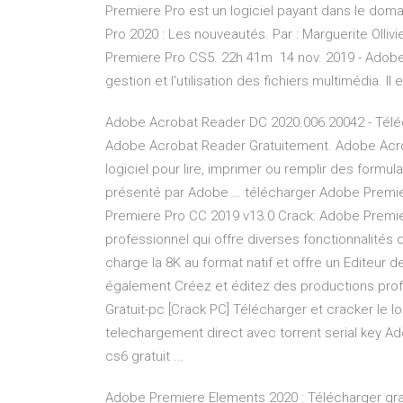
Premiere Pro est un logiciel payant dans le dom
Pro 2020 : Les nouveautés. Par : Marguerite Olliv
Premiere Pro CS5. 22h 41m 14 nov. 2019 - Adobe 
gestion et l'utilisation des fichiers multimédia. I
Adobe Acrobat Reader DC 2020.006.20042 - Téléch
Adobe Acrobat Reader Gratuitement. Adobe Acro
logiciel pour lire, imprimer ou remplir des formu
présenté par Adobe … télécharger Adobe Premier
Premiere Pro CC 2019 v13.0 Crack: Adobe Premier
professionnel qui offre diverses fonctionnalit
charge la 8K au format natif et offre un Editeur 
également Créez et éditez des productions profes
Gratuit-pc [Crack PC] Télécharger et cracker le 
telechargement direct avec torrent serial key
cs6 gratuit ...
Adobe Premiere Elements 2020 : Télécharger gra