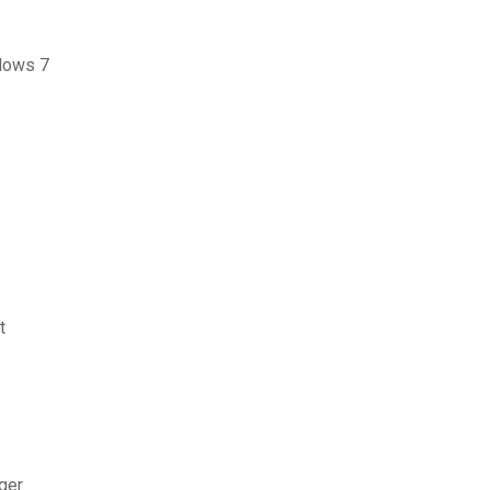
ndows 7
t
ger