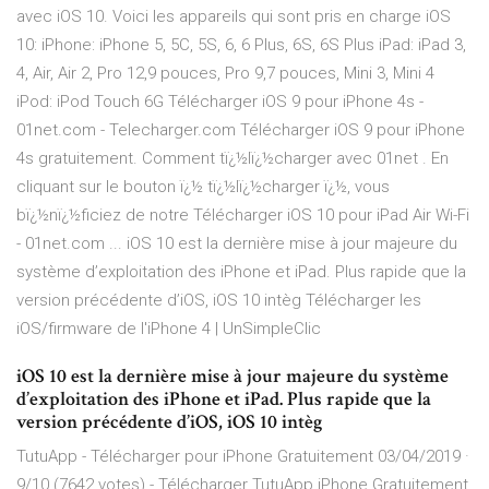
avec iOS 10. Voici les appareils qui sont pris en charge iOS
10: iPhone: iPhone 5, 5C, 5S, 6, 6 Plus, 6S, 6S Plus iPad: iPad 3,
4, Air, Air 2, Pro 12,9 pouces, Pro 9,7 pouces, Mini 3, Mini 4
iPod: iPod Touch 6G Télécharger iOS 9 pour iPhone 4s -
01net.com - Telecharger.com Télécharger iOS 9 pour iPhone
4s gratuitement. Comment tï¿½lï¿½charger avec 01net . En
cliquant sur le bouton ï¿½ tï¿½lï¿½charger ï¿½, vous
bï¿½nï¿½ficiez de notre Télécharger iOS 10 pour iPad Air Wi-Fi
- 01net.com ... iOS 10 est la dernière mise à jour majeure du
système d’exploitation des iPhone et iPad. Plus rapide que la
version précédente d’iOS, iOS 10 intèg Télécharger les
iOS/firmware de l'iPhone 4 | UnSimpleClic
iOS 10 est la dernière mise à jour majeure du système
d’exploitation des iPhone et iPad. Plus rapide que la
version précédente d’iOS, iOS 10 intèg
TutuApp - Télécharger pour iPhone Gratuitement 03/04/2019 ·
9/10 (7642 votes) - Télécharger TutuApp iPhone Gratuitement.