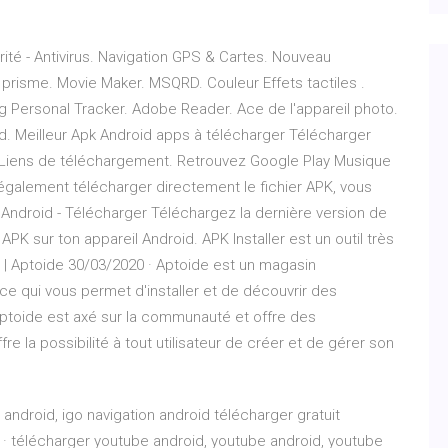
é - Antivirus. Navigation GPS & Cartes. Nouveau
. prisme. Movie Maker. MSQRD. Couleur Effets tactiles .
g Personal Tracker. Adobe Reader. Ace de l'appareil photo.
d. Meilleur Apk Android apps à télécharger Télécharger
. Liens de téléchargement. Retrouvez Google Play Musique
 également télécharger directement le fichier APK, vous
ur Android - Télécharger Téléchargez la dernière version de
 APK sur ton appareil Android. APK Installer est un outil très
 | Aptoide 30/03/2020 · Aptoide est un magasin
e qui vous permet d'installer et de découvrir des
Aptoide est axé sur la communauté et offre des
re la possibilité à tout utilisateur de créer et de gérer son
 android, igo navigation android télécharger gratuit
 · télécharger youtube android, youtube android, youtube