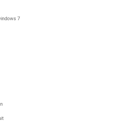
 windows 7
on
it