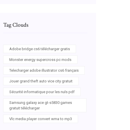
Tag Clouds
Adobe bridge cs6 télécharger gratis
Monster energy supercross pc mods
Telecharger adobe illustrator cs6 français
Jouer grand theft auto vice city gratuit
Sécurité informatique pour les nuls pdf
Samsung galaxy ace gt-s5830 games
gratuit télécharger
Vlc media player convert wma to mp3