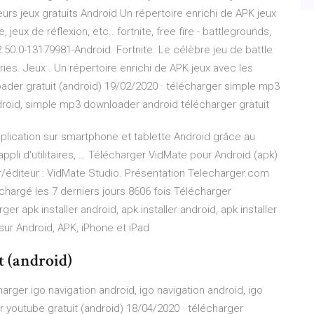
eurs jeux gratuits Android Un répertoire enrichi de APK jeux
 jeux de réflexion, etc.. fortnite, free fire - battlegrounds,
.50.0-13179981-Android. Fortnite. Le célèbre jeu de battle
ries. Jeux . Un répertoire enrichi de APK jeux avec les
ader gratuit (android) 19/02/2020 · télécharger simple mp3
oid, simple mp3 downloader android télécharger gratuit
plication sur smartphone et tablette Android grâce au
pli d'utilitaires, … Télécharger VidMate pour Android (apk)
r/éditeur : VidMate Studio. Présentation Telecharger.com
échargé les 7 derniers jours 8606 fois Télécharger
ger apk installer android, apk installer android, apk installer
sur Android, APK, iPhone et iPad
t (android)
harger igo navigation android, igo navigation android, igo
r youtube gratuit (android) 18/04/2020 · télécharger