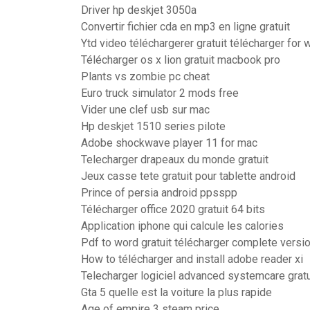
Driver hp deskjet 3050a
Convertir fichier cda en mp3 en ligne gratuit
Ytd video téléchargerer gratuit télécharger for
Télécharger os x lion gratuit macbook pro
Plants vs zombie pc cheat
Euro truck simulator 2 mods free
Vider une clef usb sur mac
Hp deskjet 1510 series pilote
Adobe shockwave player 11 for mac
Telecharger drapeaux du monde gratuit
Jeux casse tete gratuit pour tablette android
Prince of persia android ppsspp
Télécharger office 2020 gratuit 64 bits
Application iphone qui calcule les calories
Pdf to word gratuit télécharger complete versi
How to télécharger and install adobe reader xi
Telecharger logiciel advanced systemcare gratu
Gta 5 quelle est la voiture la plus rapide
Age of empire 3 steam price