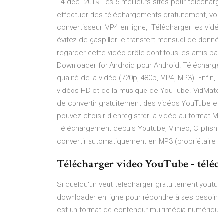
14 déc. 2019 Les 5 meilleurs sites pour téléchar
effectuer des téléchargements gratuitement, vou
convertisseur MP4 en ligne, Télécharger les vi
évitez de gaspiller le transfert mensuel de donné
regarder cette vidéo drôle dont tous les amis pa
Downloader for Android pour Android. Télécharges
qualité de la vidéo (720p, 480p, MP4, MP3). Enfin
vidéos HD et de la musique de YouTube. VidMate
de convertir gratuitement des vidéos YouTube e
pouvez choisir d'enregistrer la vidéo au format 
Téléchargement depuis Youtube, Vimeo, Clipfish v
convertir automatiquement en MP3 (propriétaire 
Télécharger video YouTube - téléch
Si quelqu'un veut télécharger gratuitement yout
downloader en ligne pour répondre à ses besoi
est un format de conteneur multimédia numérique