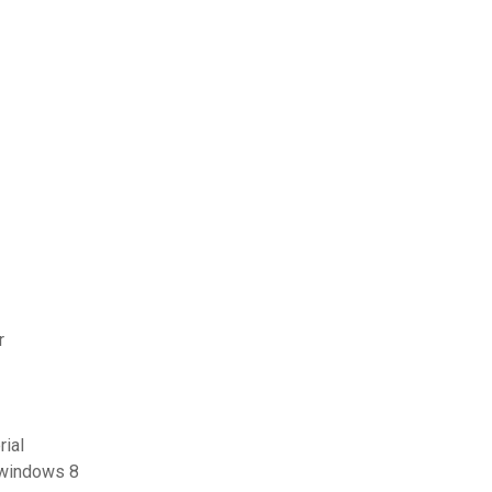
r
rial
r windows 8