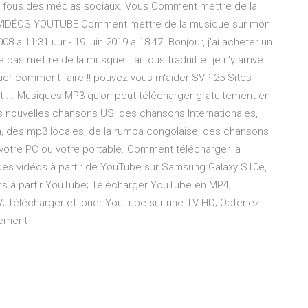
t fous des médias sociaux. Vous Comment mettre de la
 VIDÉOS YOUTUBE Comment mettre de la musique sur mon
08 à 11:31 uur - 19 juin 2019 à 18:47. Bonjour, j'ai acheter un
e pas mettre de la musque. j'ai tous traduit et je n'y arrive
quer comment faire !! pouvez-vous m'aider SVP 25 Sites
 ... Musiques MP3 qu’on peut télécharger gratuitement en
s nouvelles chansons US, des chansons Internationales,
ja, des mp3 locales, de la rumba congolaise, des chansons
 votre PC ou votre portable. Comment télécharger la
 des vidéos à partir de YouTube sur Samsung Galaxy S10e,
 à partir YouTube; Télécharger YouTube en MP4;
V; Télécharger et jouer YouTube sur une TV HD; Obtenez
tement