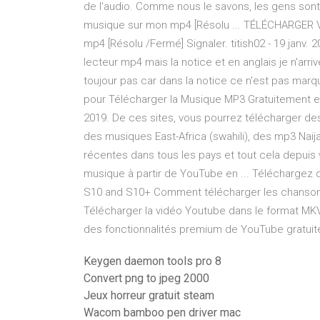
de l'audio. Comme nous le savons, les gens son
musique sur mon mp4 [Résolu ... TÉLÉCHARGER
mp4 [Résolu /Fermé] Signaler. titish02 - 19 janv. 20
lecteur mp4 mais la notice et en anglais je n'arriv
toujour pas car dans la notice ce n'est pas mar
pour Télécharger la Musique MP3 Gratuitement et
2019. De ces sites, vous pourrez télécharger de
des musiques East-Africa (swahili), des mp3 Nai
récentes dans tous les pays et tout cela depuis
musique à partir de YouTube en ... Téléchargez
S10 and S10+ Comment télécharger les chansons
Télécharger la vidéo Youtube dans le format MK
des fonctionnalités premium de YouTube gratui
Keygen daemon tools pro 8
Convert png to jpeg 2000
Jeux horreur gratuit steam
Wacom bamboo pen driver mac