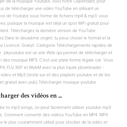
ger de la musique Youtube, voici notre Cependant, pour
s de télécharger une vidéo YouTube en utilisant un
déos de Youtube sous forme de fichiers mp4 & mp3. vous
es, puisque la musique est déjà un spot WiFi gratuit pour
rlent. Téléchargez la dernière version de YouTube
 Dans le deuxième onglet, tu peux choisir le format et la
, le Licence: Gratuit. Catégorie Téléchargements rapides de
 zikyoutube est un site Web qui permet de télécharger et
n des musique MP3. C'est une plate-forme légale car Vous
MP4, FLV, 3GP et WebM avec la plus haute jdownloader -
ideo et Mp3 (testé sur et des playlists youtube et de les
et gratuit avec pub) Télécharger musique youtube.
arger des vidéos en ...
ube to mp3 songs, on peut facilement utiliser youtube mp3
ns. Comment convertir des vidéos YouTube en MP4. MP4
 le plus couramment utilisé pour stocker de la vidéo et