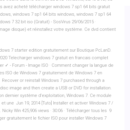
s avez acheté télécharger windows 7 sp1 64 bits gratuit
ndows, windows 7 sp1 64 bits windows, windows 7 sp1 64
ows 7 32 bit iso (Gratuit) - SosVirus 29/06/2015 ·
mage disque) et réinstallez votre système. Ce dvd contient
dows 7 starter edition gratuitement sur Boutique PcLanD.
i 2020 Telecharger windows 7 gratuit en francais complet
ter ✓ - Forum - Image ISO · Comment changer la langue de
les ISO de Windows 7 gratuitement de Windows 7 en
7 Recover or reinstall Windows 7 purchased through a
 disc image and then create a USB or DVD for installation.
on dernier système d'exploitation, Windows 7. Ce module
t une Jun 19, 2014 [Tuto] Installer et activer Windows 7 /
06. Nicky Win 425,906 views · 30:06 · Télécharger tous les 9
r gratuitement le fichier ISO pour installer Windows 7