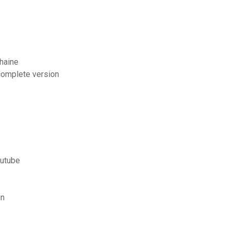
chaine
complete version
outube
un