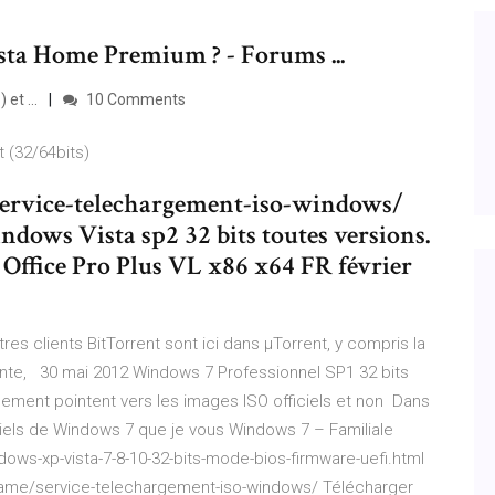
sta Home Premium ? - Forums ...
et ...
10 Comments
 (32/64bits)
/service-telechargement-iso-windows/
ows Vista sp2 32 bits toutes versions.
ft Office Pro Plus VL x86 x64 FR février
res clients BitTorrent sont ici dans µTorrent, y compris la
ante, 30 mai 2012 Windows 7 Professionnel SP1 32 bits
rgement pointent vers les images ISO officiels et non Dans
iciels de Windows 7 que je vous Windows 7 – Familiale
indows-xp-vista-7-8-10-32-bits-mode-bios-firmware-uefi.html
c.name/service-telechargement-iso-windows/ Télécharger