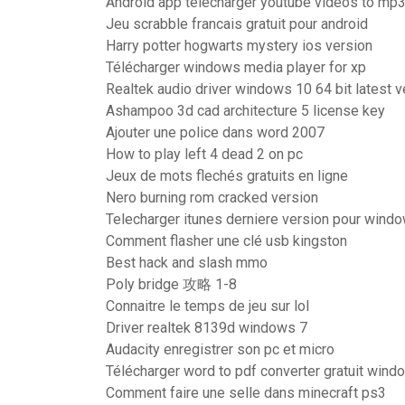
Android app télécharger youtube videos to mp
Jeu scrabble francais gratuit pour android
Harry potter hogwarts mystery ios version
Télécharger windows media player for xp
Realtek audio driver windows 10 64 bit latest v
Ashampoo 3d cad architecture 5 license key
Ajouter une police dans word 2007
How to play left 4 dead 2 on pc
Jeux de mots flechés gratuits en ligne
Nero burning rom cracked version
Telecharger itunes derniere version pour windo
Comment flasher une clé usb kingston
Best hack and slash mmo
Poly bridge 攻略 1-8
Connaitre le temps de jeu sur lol
Driver realtek 8139d windows 7
Audacity enregistrer son pc et micro
Télécharger word to pdf converter gratuit wind
Comment faire une selle dans minecraft ps3