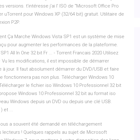
versions. t'intéresse j'ai l' ISO de "Microsoft Office Pro
 uTorrent pour Windows XP (32/64 bit) gratuit. Utilitaire de
xion P2P.
ment Ça Marche Windows Vista SP1 est un système de mise
conçu pour augmenter les performances de la plateforme.
1 All In One 32 bit Fr ... - Torrent Francais 2020 Utilisez
 Vu les modifications, il est impossible de démarrer
se à jour. Il faut absolument démarrer du DVD/USB et faire
e fonctionnera pas non plus. Télécharger Windows 10
Télécharger le fichier iso Windows 10 Professionnel 32 bit
 propose Windows 10 Professionnel 32 bit au format iso
ouveau Windows depuis un DVD ou depuis une clé USB.
 et ...
 nous a souvent été demandé en téléchargement
 lecteurs ! Quelques rappels au sujet de Microsoft