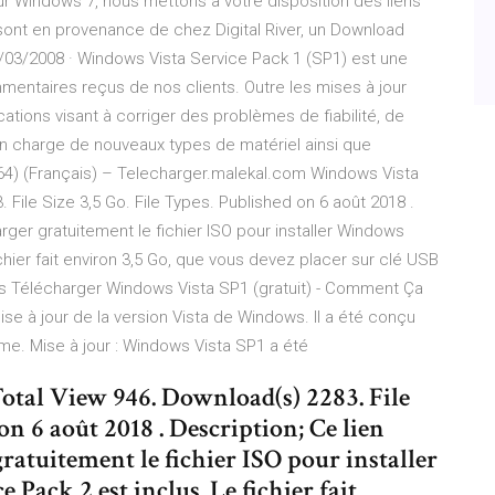
r Windows 7, nous mettons à votre disposition des liens
ont en provenance de chez Digital River, un Download
8/03/2008 · Windows Vista Service Pack 1 (SP1) est une
mentaires reçus de nos clients. Outre les mises à jour
tions visant à corriger des problèmes de fiabilité, de
n charge de nouveaux types de matériel ainsi que
4) (Français) – Telecharger.malekal.com Windows Vista
 File Size 3,5 Go. File Types. Published on 6 août 2018 .
rger gratuitement le fichier ISO pour installer Windows
chier fait environ 3,5 Go, que vous devez placer sur clé USB
ons Télécharger Windows Vista SP1 (gratuit) - Comment Ça
 à jour de la version Vista de Windows. Il a été conçu
e. Mise à jour : Windows Vista SP1 a été
otal View 946. Download(s) 2283. File
on 6 août 2018 . Description; Ce lien
ratuitement le fichier ISO pour installer
Pack 2 est inclus. Le fichier fait