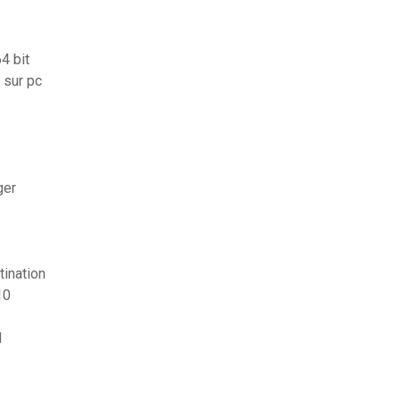
4 bit
 sur pc
ger
tination
10
1