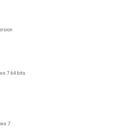
3
ersion
ws 7 64 bits
ows 7