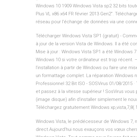
Windows 10 1909 Windows Vista sp2 32 bits toutes 
Plus VL x86 x64 FR février 2013 Gen2". Télécharger
réseau pour l'échange de données via une conne
Télécharger Windows Vista SP1 (gratuit) - Com
à jour de la version Vista de Windows. Il a été 
Mise à jour : Windows Vista SP1 a été Windows 7 SP
Windows 10 si votre ordinateur est trop récent. –
l’installation à partir de Windows ou faire une mi
un formattage complet. La réparation Windows n
Professionnel 32 Bit ISO - SOSVirus 01/08/2015 · 
et passez à la vitesse supérieur ! SosVirus vous
(image disque) afin d'installer simplement le n
Téléchargez gratuitement Windows xp,vista,7,8(.1)
Windows Vista, le prédécesseur de Windows 7,
direct.Aujourd’hui nous exauçons vos vœux chers