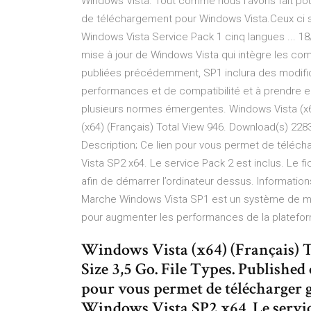
Windows Vista. Tout comme nous l’avons fait pou
de téléchargement pour Windows Vista.Ceux ci s
Windows Vista Service Pack 1 cinq langues ... 1
mise à jour de Windows Vista qui intègre les com
publiées précédemment, SP1 inclura des modifica
performances et de compatibilité et à prendre e
plusieurs normes émergentes. Windows Vista (x6
(x64) (Français) Total View 946. Download(s) 2283.
Description; Ce lien pour vous permet de télécha
Vista SP2 x64. Le service Pack 2 est inclus. Le fi
afin de démarrer l’ordinateur dessus. Informati
Marche Windows Vista SP1 est un système de mise
pour augmenter les performances de la plateform
Windows Vista (x64) (Français) T
Size 3,5 Go. File Types. Published 
pour vous permet de télécharger g
Windows Vista SP2 x64. Le service 