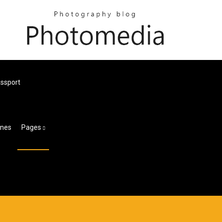
assport
unes
Pages