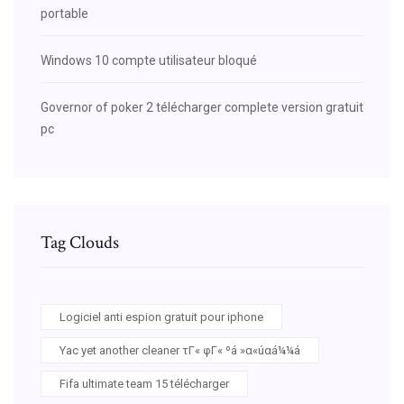
portable
Windows 10 compte utilisateur bloqué
Governor of poker 2 télécharger complete version gratuit
pc
Tag Clouds
Logiciel anti espion gratuit pour iphone
Yac yet another cleaner τΓ« φΓ« ºá »α«úαá¼¼á
Fifa ultimate team 15 télécharger