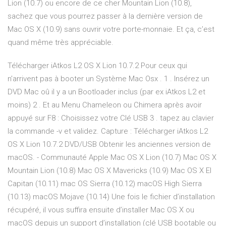
Lion (10.7) ou encore de ce cher Mountain Lion (10.8),
sachez que vous pourrez passer à la dernière version de
Mac OS X (10.9) sans ouvrir votre porte-monnaie. Et ça, c’est
quand même très appréciable.
Télécharger iAtkos L2 OS X Lion 10.7.2 Pour ceux qui
n’arrivent pas à booter un Système Mac Osx . 1 . Insérez un
DVD Mac oû il y a un Bootloader inclus (par ex iAtkos L2 et
moins) 2 . Et au Menu Chameleon ou Chimera après avoir
appuyé sur F8 : Choisissez votre Clé USB 3 . tapez au clavier
la commande -v et validez. Capture : Télécharger iAtkos L2
OS X Lion 10.7.2 DVD/USB Obtenir les anciennes version de
macOS. - Communauté Apple Mac OS X Lion (10.7) Mac OS X
Mountain Lion (10.8) Mac OS X Mavericks (10.9) Mac OS X El
Capitan (10.11) mac OS Sierra (10.12) macOS High Sierra
(10.13) macOS Mojave (10.14) Une fois le fichier d’installation
récupéré, il vous suffira ensuite d’installer Mac OS X ou
macOS depuis un support d’installation (clé USB bootable ou