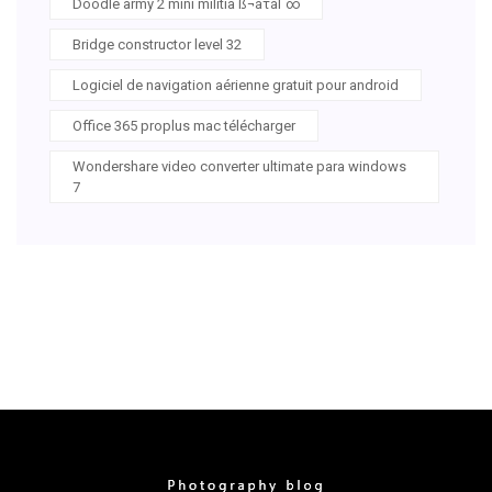
Doodle army 2 mini militia ß¬áτáΓ∞
Bridge constructor level 32
Logiciel de navigation aérienne gratuit pour android
Office 365 proplus mac télécharger
Wondershare video converter ultimate para windows
7