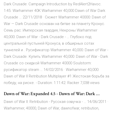
Dark Crusade: Campaign Introduction by RedAlert2Havoc.
1:45. Warhammer 40К Warhammer 40,000 Dawn of War Dark
Crusade … 22/11/2018 · Сюжет Warhammer 40000: Dawn of
War — Dark Crusade основан на битве за планету Кронус.
Семь рас: Имперская гвардия, Некроны Warhammer
40,000: Dawn of War - Dark Crusade - … Глубоко под
центральной пустыней Кронуса, в обширных сотах
туннелей и . Русификатор Warhammer 40,000: Dawn of War -
Dark Crusade. Купить Warhammer 40,000: Dawn of War - Dark
Crusade со скидкой Warhammer 40000 Soulstorm:
русификатор steam … 14/02/2016 · Warhammer 40,000:
Dawn of War II Retribution Multiplayer #1 Жестокая борьба за
победу, на риске. - Duration: 1:11:42. Racker 7,038 views
Dawn of War: Expanded 4.5 - Dawn of War: Dark …
Dawn of War II: Retribution - Русская озвучка - … 14/06/2011 ·
Warhammer, 40000, Dawn of War, dawnofwar, retribution,