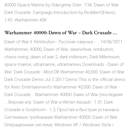
40000 Space Marine by Odergimiy Oder. 7:34. Dawn of War:
Dark Crusade: Campaign Introduction by RedAlert2Havoc.
1:45. Warhammer 40К
Warhammer 40000: Dawn of War – Dark Crusade …
Dawn of War II: Retribution - Русская озвучка - … 14/06/2011 ·
Warhammer, 40000, Dawn of War, dawnofwar, retribution,
chaos rising, dawn of war 2, dark millenium, Dark Millennium,
space marine, ultramarine, ultramarines Downloads - Dawn of
War: Dark Crusade - Mod DB Warhammer 40,000: Dawn of War:
Dark Crusade Demo Jul 5 2017 Demo This is the official demo
for Relic Entertainment's Warhammer 40,000: Dawn of War -
Dark Crusade… Warhammer 40000: Dawn of War (последняя
… Версии игр: Dawn of War и Winter Assault - 1.51, Dark
Crusade и Soulstorm - 1.2; Простая и быстрая установка.
Системные требования Warhammer 40000: Dawn of War.
Операционная система: Windows XP / Windows Vista /