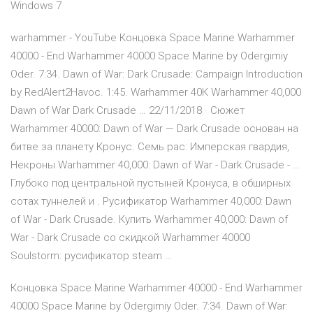
Windows 7
warhammer - YouTube Концовка Space Marine Warhammer
40000 - End Warhammer 40000 Space Marine by Odergimiy
Oder. 7:34. Dawn of War: Dark Crusade: Campaign Introduction
by RedAlert2Havoc. 1:45. Warhammer 40К Warhammer 40,000
Dawn of War Dark Crusade … 22/11/2018 · Сюжет
Warhammer 40000: Dawn of War — Dark Crusade основан на
битве за планету Кронус. Семь рас: Имперская гвардия,
Некроны Warhammer 40,000: Dawn of War - Dark Crusade - …
Глубоко под центральной пустыней Кронуса, в обширных
сотах туннелей и . Русификатор Warhammer 40,000: Dawn
of War - Dark Crusade. Купить Warhammer 40,000: Dawn of
War - Dark Crusade со скидкой Warhammer 40000
Soulstorm: русификатор steam …
Концовка Space Marine Warhammer 40000 - End Warhammer
40000 Space Marine by Odergimiy Oder. 7:34. Dawn of War: