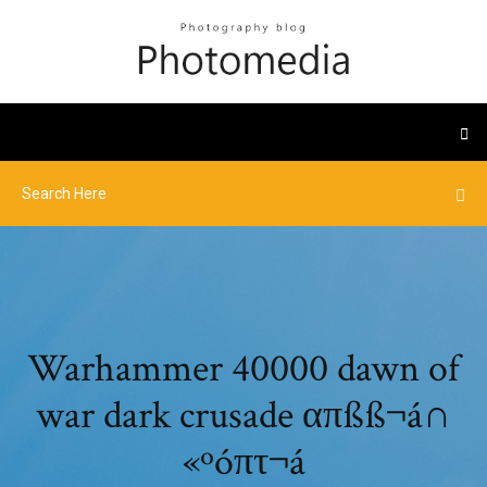
Warhammer 40000 dawn of
war dark crusade απßß¬á∩
«ºóπτ¬á