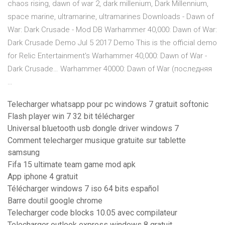
chaos rising, dawn of war 2, dark millenium, Dark Millennium,
space marine, ultramarine, ultramarines Downloads - Dawn of
War: Dark Crusade - Mod DB Warhammer 40,000: Dawn of War:
Dark Crusade Demo Jul 5 2017 Demo This is the official demo
for Relic Entertainment's Warhammer 40,000: Dawn of War -
Dark Crusade… Warhammer 40000: Dawn of War (последняя
…
Telecharger whatsapp pour pc windows 7 gratuit softonic
Flash player win 7 32 bit télécharger
Universal bluetooth usb dongle driver windows 7
Comment telecharger musique gratuite sur tablette
samsung
Fifa 15 ultimate team game mod apk
App iphone 4 gratuit
Télécharger windows 7 iso 64 bits español
Barre doutil google chrome
Telecharger code blocks 10.05 avec compilateur
Telecharger outlook express windows 8 gratuit