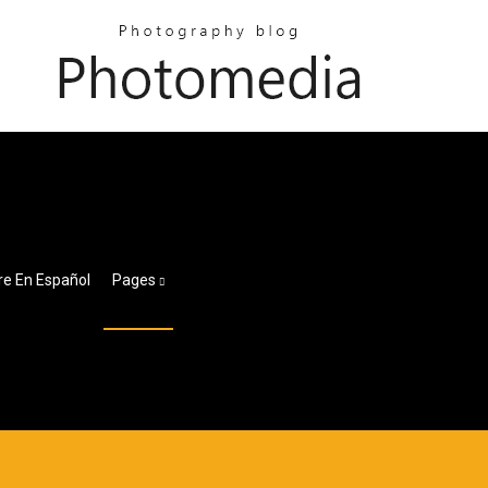
re En Español
Pages