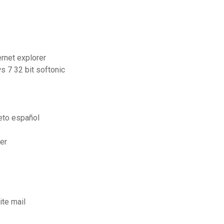
rnet explorer
s 7 32 bit softonic
eto español
ger
ite mail