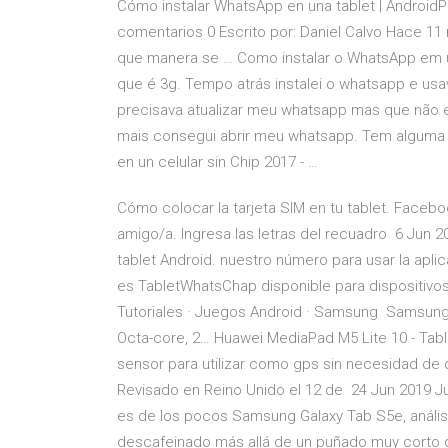
Cómo instalar WhatsApp en una tablet | AndroidP
comentarios 0 Escrito por: Daniel Calvo Hace 1
que manera se … Como instalar o WhatsApp em um
que é 3g. Tempo atrás instalei o whatsapp e u
precisava atualizar meu whatsapp mas que não 
mais consegui abrir meu whatsapp. Tem alguma 
en un celular sin Chip 2017 - …
Cómo colocar la tarjeta SIM en tu tablet. Facebo
amigo/a. Ingresa las letras del recuadro 6 Ju
tablet Android. nuestro número para usar la apli
es TabletWhatsChap disponible para dispositivos 
Tutoriales · Juegos Android · Samsung Samsung G
Octa-core, 2… Huawei MediaPad M5 Lite 10 - Table
sensor para utilizar como gps sin necesidad de d
Revisado en Reino Unido el 12 de 24 Jun 2019 J
es de los pocos Samsung Galaxy Tab S5e, análisi
descafeinado más allá de un puñado muy corto de