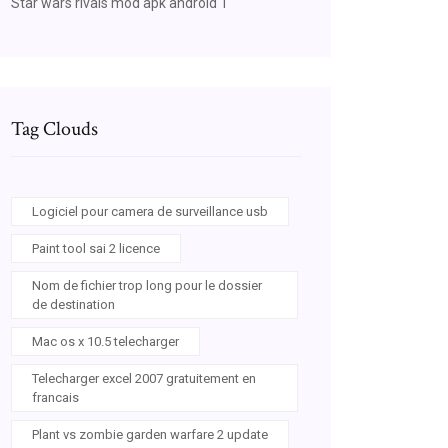
Star wars rivals mod apk android 1
Tag Clouds
Logiciel pour camera de surveillance usb
Paint tool sai 2 licence
Nom de fichier trop long pour le dossier
de destination
Mac os x 10.5 telecharger
Telecharger excel 2007 gratuitement en
francais
Plant vs zombie garden warfare 2 update