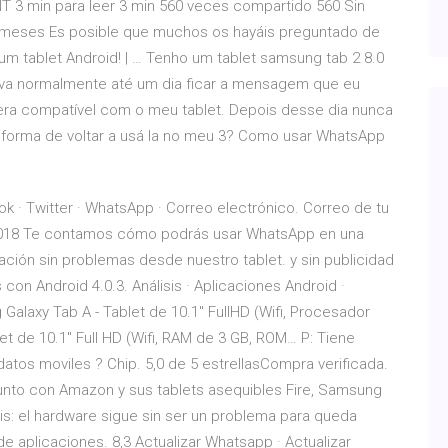
IT 3 min para leer 3 min 560 veces compartido 560 Sin
1 meses Es posible que muchos os hayáis preguntado de
 tablet Android! | … Tenho um tablet samsung tab 2 8.0
sava normalmente até um dia ficar a mensagem que eu
era compatível com o meu tablet. Depois desse dia nunca
forma de voltar a usá la no meu 3? Como usar WhatsApp
ok · Twitter · WhatsApp · Correo electrónico. Correo de tu
n 2018 Te contamos cómo podrás usar WhatsApp en una
cación sin problemas desde nuestro tablet. y sin publicidad
con Android 4.0.3. Análisis · Aplicaciones Android ·
alaxy Tab A - Tablet de 10.1" FullHD (Wifi, Procesador
t de 10.1" Full HD (Wifi, RAM de 3 GB, ROM… P: Tiene
atos moviles ? Chip. 5,0 de 5 estrellasCompra verificada.
unto con Amazon y sus tablets asequibles Fire, Samsung
s: el hardware sigue sin ser un problema para queda
 aplicaciones. 8,3 Actualizar Whatsapp · Actualizar