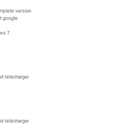
omplete version
it google
ows 7
t télécharger
t télécharger