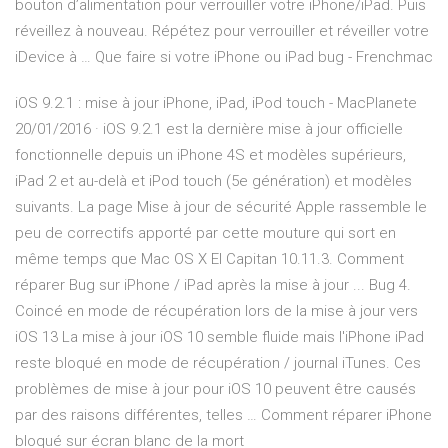
bouton d’alimentation pour verrouiller votre iPhone/iPad. Puis
réveillez à nouveau. Répétez pour verrouiller et réveiller votre
iDevice à … Que faire si votre iPhone ou iPad bug - Frenchmac
iOS 9.2.1 : mise à jour iPhone, iPad, iPod touch - MacPlanete
20/01/2016 · iOS 9.2.1 est la dernière mise à jour officielle
fonctionnelle depuis un iPhone 4S et modèles supérieurs,
iPad 2 et au-delà et iPod touch (5e génération) et modèles
suivants. La page Mise à jour de sécurité Apple rassemble le
peu de correctifs apporté par cette mouture qui sort en
même temps que Mac OS X El Capitan 10.11.3. Comment
réparer Bug sur iPhone / iPad après la mise à jour ... Bug 4.
Coincé en mode de récupération lors de la mise à jour vers
iOS 13 La mise à jour iOS 10 semble fluide mais l'iPhone iPad
reste bloqué en mode de récupération / journal iTunes. Ces
problèmes de mise à jour pour iOS 10 peuvent être causés
par des raisons différentes, telles … Comment réparer iPhone
bloqué sur écran blanc de la mort