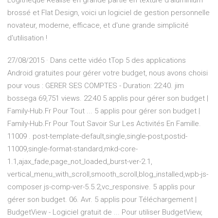
Logitheque Réalisé en grande partie en texture d'aluminium
brossé et Flat Design, voici un logiciel de gestion personnelle
novateur, moderne, efficace, et d'une grande simplicité
d'utilisation !
27/08/2015 · Dans cette vidéo tTop 5 des applications
Android gratuites pour gérer votre budget, nous avons choisi
pour vous : GERER SES COMPTES - Duration: 22:40. jim
bossega 69,751 views. 22:40 5 applis pour gérer son budget |
Family-Hub.Fr Pour Tout ... 5 applis pour gérer son budget |
Family-Hub.Fr Pour Tout Savoir Sur Les Activités En Famille.
11009 . post-template-default,single,single-post,postid-
11009,single-format-standard,mkd-core-
1.1,ajax_fade,page_not_loaded,,burst-ver-2.1,
vertical_menu_with_scroll,smooth_scroll,blog_installed,wpb-js-
composer js-comp-ver-5.5.2,vc_responsive. 5 applis pour
gérer son budget. 06. Avr. 5 applis pour Téléchargement |
BudgetView - Logiciel gratuit de ... Pour utiliser BudgetView,