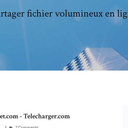
rtager fichier volumineux en li
net.com - Telecharger.com
..
7 Comments