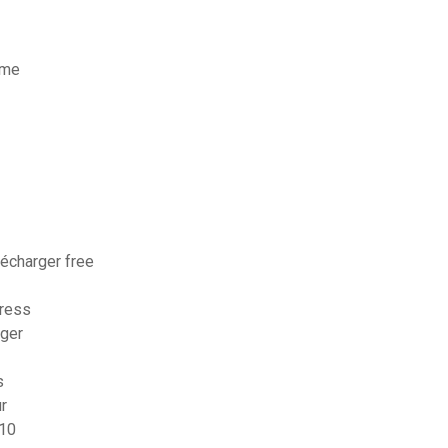
ame
lécharger free
press
rger
s
r
 10