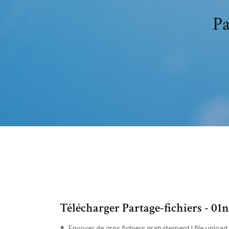
Pa
Télécharger Partage-fichiers - 01
Envoyer de gros fichiers gratuitement | file upload .