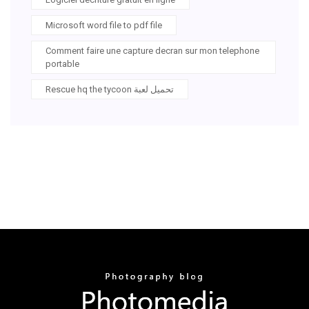
Microsoft word file to pdf file
Comment faire une capture decran sur mon telephone
portable
Rescue hq the tycoon تحميل لعبة