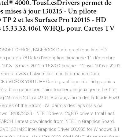
ntel® 4000. TousLesDrivers permet de
s mises à jour 130215 - Un pilote
TP 2 et les Surface Pro 120115 - HD
s 15.33.32.4061 WHQL pour. Cartes TV
SOFT OFFICE ; FACEBOOK Carte graphique Intel HD
ages postés 78 Date d'inscription dimanche 11 décembre
 2013 - 3 mars 2012 à 15:39 Othmane - 12 avril 2016 à 22:02.
 saints row 3 et skyrim sur mon Information Carte
RGER VIDÉOS YOUTUBE Carte graphique intel hd graphics
ira bien genre pour faire tourner des jeux genre Left for
23 mars 2015 à 09:01. Bonjour, J'ai un dell lattitude E620
 Heroes of the Strom. J'ai parfois des lags mais ça
s 18/05/2020 · INTEL Drivers. 26,897 drivers total Last
EARCH. Latest downloads from INTEL in Graphics Board.
O SVD1321M2E Intel Graphics Driver 600995 for Windows 8.1