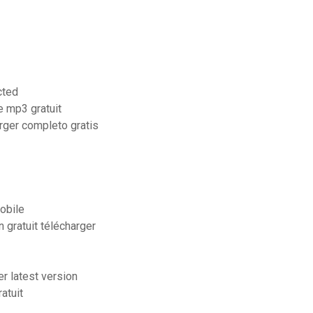
cted
e mp3 gratuit
rger completo gratis
obile
 gratuit télécharger
er latest version
atuit