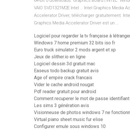
64-bit 0 downloads. Graphics Board | INTEL. Wind
VAIO SVD1321M2E Intel … Intel Graphics Media Acce
Accelerator Driver, télécharger gratuitement. Inte
Graphics Media Accelerator Driver est un …
Logiciel pour regarder la tv française à létrange
Windows 7 home premium 32 bits iso fr
Euro truck simulator 2 mods argent et xp
Jeux de slither.io en ligne
Logiciel dessin 3d gratuit mac
Easeus todo backup gratuit avis
Age of empire crack francais
Vider le cache android nougat
Pdf reader gratuit pour android
Comment recuperer le mot de passe identifiant
Les sims 3 génération avis
Visionneuse de photos windows 7 ne fonctionn
Virtual piano sheet music fur elise
Configurer emule sous windows 10