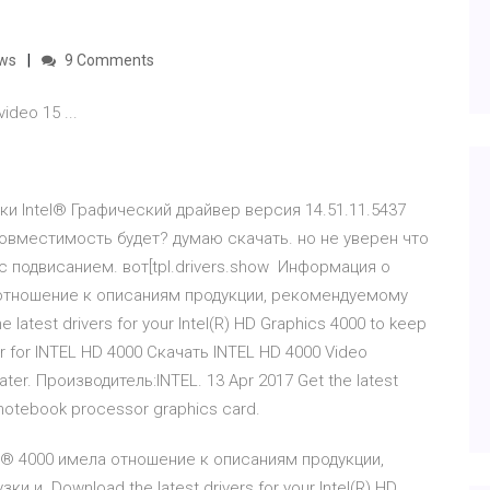
ows
9 Comments
ideo 15 ...
ки Intel® Графический драйвер версия 14.51.11.5437
 Совместимость будет? думаю скачать. но не уверен что
 с подвисанием. вот[tpl.drivers.show Информация о
 отношение к описаниям продукции, рекомендуемому
atest drivers for your Intel(R) HD Graphics 4000 to keep
r for INTEL HD 4000 Скачать INTEL HD 4000 Video
ater. Производитель:INTEL. 13 Apr 2017 Get the latest
 notebook processor graphics card.
l® 4000 имела отношение к описаниям продукции,
 и Download the latest drivers for your Intel(R) HD