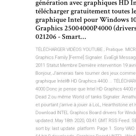
génération avec graphiques HD I
télécharger gratuitement toutes le
graphique Intel pour Windows 10 
Graphics 25004000P4000 (driver
021206 - Smart…
TÉLÉCHARGER VIDÉOS YOUTUBE ; Pratique. MICRO
Graphics Family [Fermé] Signaler. EvaEgli Mess
2011 Statut Membre Dernière intervention 19 avril
Bonjour, J'aimerais faire tourner des jeux comme
graphique Intel® HD Graphics 4400 ... TÉLÉCHA
4000 Donc je pense que Intel HD Graphics 4400 m'
Dead 2 ou même World of tanks Signaler. Amathug 
et pourtant j'arrive à jouer à LoL, Hearthstone et
Download INTEL Graphics Board drivers for Window
updated: May 18th 2020, 03:41 GMT RSS Feed. S
sort by: last update. platform. Page 1. Sony VAI