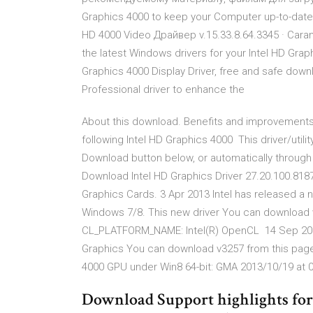
Graphics 4000 to keep your Computer up-to-date
HD 4000 Video Драйвер v.15.33.8.64.3345 · Cara
the latest Windows drivers for your Intel HD Gra
Graphics 4000 Display Driver, free and safe downl
Professional driver to enhance the
About this download. Benefits and improvements. Th
following Intel HD Graphics 4000 This driver/utili
Download button below, or automatically throug
Download Intel HD Graphics Driver 27.20.100.818
Graphics Cards. 3 Apr 2013 Intel has released a 
Windows 7/8. This new driver You can download 
CL_PLATFORM_NAME: Intel(R) OpenCL 14 Sep 2013
Graphics You can download v3257 from this page.
4000 GPU under Win8 64-bit: GMA 2013/10/19 at 00
Download Support highlights for