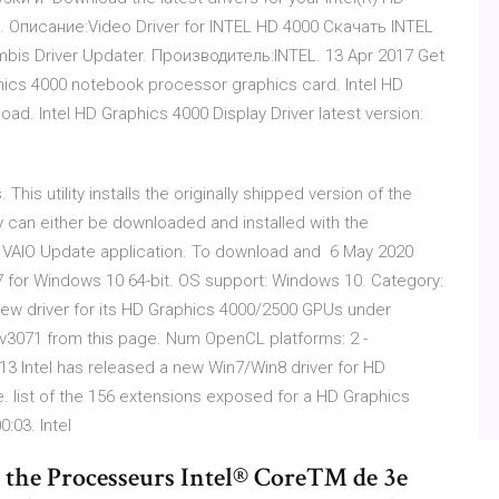
. Описание:Video Driver for INTEL HD 4000 Скачать INTEL
mbis Driver Updater. Производитель:INTEL. 13 Apr 2017 Get
phics 4000 notebook processor graphics card. Intel HD
oad. Intel HD Graphics 4000 Display Driver latest version:
is utility installs the originally shipped version of the
ty can either be downloaded and installed with the
h VAIO Update application. To download and 6 May 2020
7 for Windows 10 64-bit. OS support: Windows 10. Category:
new driver for its HD Graphics 4000/2500 GPUs under
v3071 from this page. Num OpenCL platforms: 2 -
 Intel has released a new Win7/Win8 driver for HD
 list of the 156 extensions exposed for a HD Graphics
:03. Intel
 the Processeurs Intel® Core™ de 3e