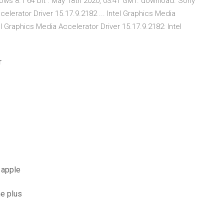
ows 8.1 64 bit . May 18th 2020, 03:41 GMT. download. Sony
lerator Driver 15.17.9.2182 ... Intel Graphics Media
l Graphics Media Accelerator Driver 15.17.9.2182: Intel
r
 apple
e plus